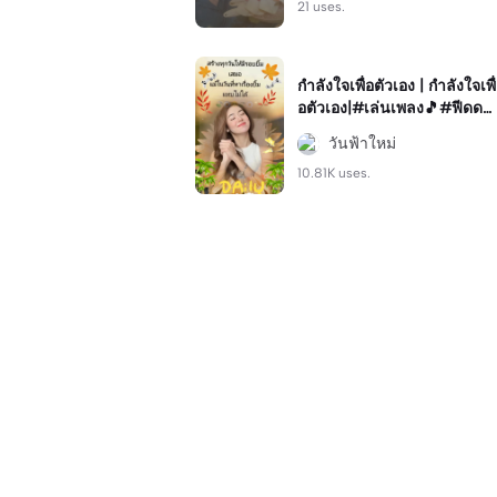
21 uses.
กำลังใจเพื่อตัวเอง | กำลังใจเพื่
อตัวเอง|#เล่นเพลง🎵#ฟีดด
💐💫#เพลง​ยุค​90​
วันฟ้าใหม่
10.81K uses.