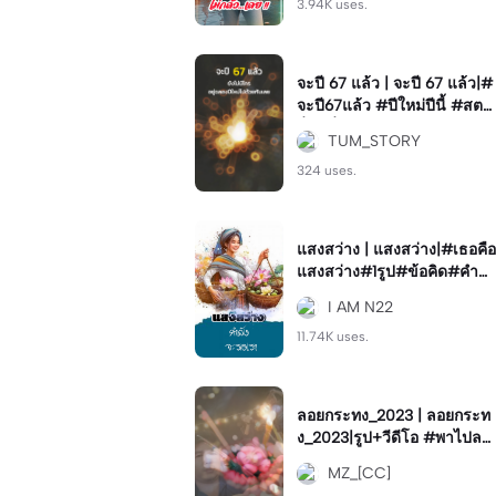
3.94K uses.
จะปี 67 แล้ว | จะปี 67 แล้ว|#
จะปี67แล้ว #ปีใหม่ปีนี้ #สตอ
รี่ #เลื่อนช้าๆ
TUM_STORY
324 uses.
แสงสว่าง | แสงสว่าง|#เธอคือ
แสงสว่าง#1รูป#ข้อคิด#คำค
ม#เธรด#foryou#storie
I AM N22
11.74K uses.
ลอยกระทง_2023 | ลอยกระท
ง_2023|รูป+วีดีโอ #พาไปลอ
ยกระทง #ลอยกระทง2566 #
MZ_[CC]
ลอยกระทง2023