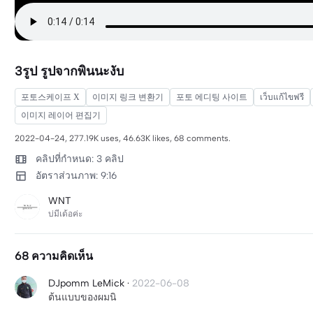
3รูป รูปจากพินนะงับ
포토스케이프 X
이미지 링크 변환기
포토 에디팅 사이트
เว็บแก้ไขฟรี
이미지 레이어 편집기
2022-04-24, 277.19K uses, 46.63K likes, 68 comments.
คลิปที่กำหนด: 3 คลิป
อัตราส่วนภาพ: 9:16
WNT
บ่มีเด้อค่ะ
68 ความคิดเห็น
DJpomm LeMick
·
2022-06-08
ต้นแบบของผมนิ