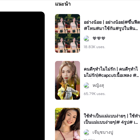
แนะนำ
อย่างน้อย | อย่างน้อย|#ขึ้นฟีด
#โทน#มาใช้กัน#รูปในพิน#1
รูป
💖💖💖
18.83K uses.
คนดีๆทำไมไม่รัก | คนดีๆทำไ
มไม่รัก|#capcutเนื้อเพลง #ส
ตอรี่เพลง#สตอรี่ความรู้สึก🖤
หญิงสุ
#1รูป🤍
65.79K uses.
ใช้ทำเป็นแม่แบบง่ายๆ | ใช้ทำ
เป็นแม่แบบง่ายๆ|# 4รูป# เลื่
อนช้าๆ# น่ารัก# ลองใช้ดูนะ
เจ๊นุชบางปู
# เจ๊นุชบางปู