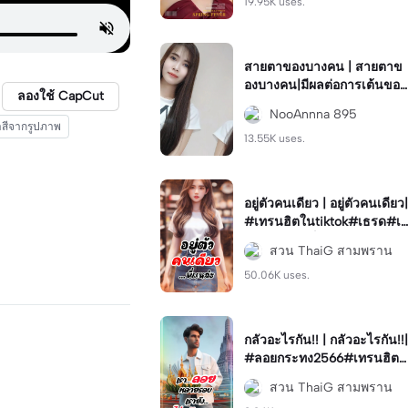
19.95K uses.
สายตาของบางคน | สายตาข
องบางคน|มีผลต่อการเต้นของ
ลองใช้ CapCut
หัวใจ#กำลังฮิตใน tiktok
NooAnnna 895
สีจากรูปภาพ
13.55K uses.
อยู่ตัวคนเดียว | อยู่ตัวคนเดียว|
#เทรนฮิตในtiktok#เธรด#เ
ปิดการมองเห็น
สวน ThaiG สามพราน
50.06K uses.
กลัวอะไรกัน!! | กลัวอะไรกัน!!|
#ลอยกระทง2566#เทรนฮิตใ
นtiktok#ลอยกระทง2023
สวน ThaiG สามพราน