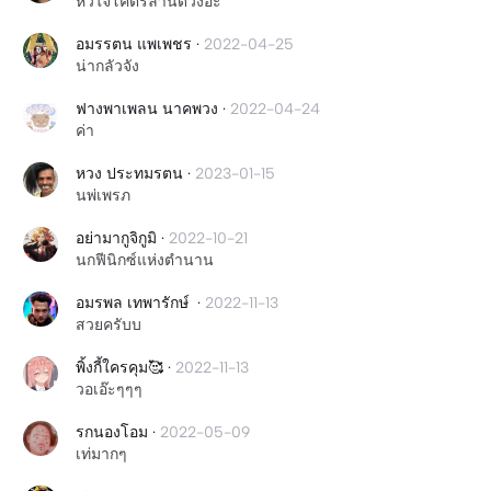
หัวใจโคตรล้านดวงอ่ะ
อมรรตน แพเพชร
·
2022-04-25
น่ากลัวจัง
ฟางพาเพลน นาคพวง
·
2022-04-24
ค่า
หวง ประทมรตน
·
2023-01-15
นพ่เพรภ
อย่ามากูจิกูมิ
·
2022-10-21
นกฟีนิกซ์แห่งตำนาน
อมรพล เทพารักษ์
·
2022-11-13
สวยครับบ
พิ้งกี้ใครคุม🥰
·
2022-11-13
วอเอ๊ะๆๆๆ
รกนองโอม
·
2022-05-09
เท่มากๆ