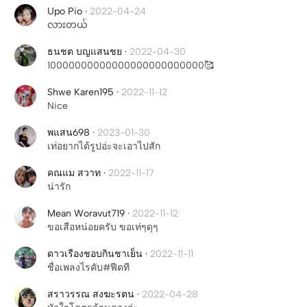
Upo Pio
·
2022-04-24
လားတယ်
ธนชต บญแสนชย
·
2022-04-30
10000000000000000000000000🥰
Shwe Karen195
·
2022-11-12
Nice
พแสน698
·
2023-01-30
เท่อยากได้รูปอ่ะจะเอาไปสัก
คณแม สวาท
·
2022-11-17
น่ารัก
Mean Woravut719
·
2022-11-12
ขอเสือหน่อยครับ ขอเท่ๆดุๆ
ดาวเรืองชอบกินชาเย็น
·
2022-11-11
ชื่อเพลงไรคับ#ฟีดที
สราวรรณ สงฆะรตน
·
2022-04-28