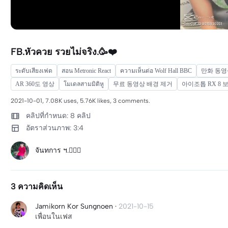
FB.หัวควย รวยไม่จริง.🥳❤️
ระดับเสียงเฟด
สอน Metronic React
ความเห็นต่อ Wolf Hall BBC
만화 동영
AR 360도 영상
โมเดลสามมิติหู
무료 동영상 배경 제거
아이조톱 RX 8 
2021-10-01, 7.08K uses, 5.76K likes, 3 comments.
คลิปที่กำหนด: 8 คลิป
อัตราส่วนภาพ: 3:4
จันทการ ฯ.🖐🏻🔥
3 ความคิดเห็น
Jamikorn Kor Sungnoen
·
2021-10-15
เพื่อนในเฟส