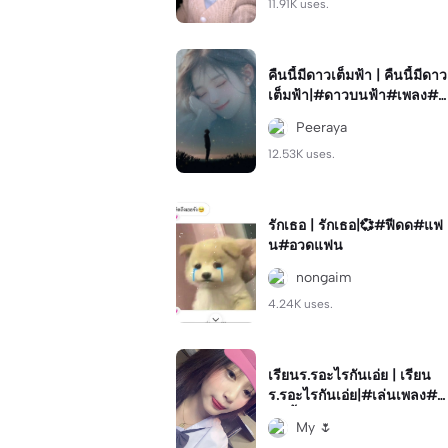
11.91K uses.
คืนนี้มีดาวเต็มฟ้า | คืนนี้มีดาว
เต็มฟ้า|#ดาวบนฟ้า#เพลง#p
eeraya
Peeraya
12.53K uses.
รักเธอ | รักเธอ|💞#ฟีดด#แฟ
น#อวดแฟน
nongaim
4.24K uses.
เรียนร.รอะไรกันเอ่ย | เรียน
ร.รอะไรกันเอ่ย|#เล่นเพลง#ค
ลิปซ้ำ#โทน
My 🌷