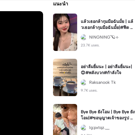
แนะนำ
แล้วเธอกล้ากุมมือฉันมั้ย | แล้
วเธอกล้ากุมมือฉันมั้ย|#ฟีด #
โทน #เล่นเพลง #มาแรง #ฮิ
NINGNING˚🪐⟢
ต
23.7K uses.
อย่าลืมยิ้มนะ | อย่าลืมยิ้มนะ|
😊#พลังบวก#กำลังใจ
Raksanook Tk
9.7K uses.
Bye Bye ยังโอม | Bye Bye ยัง
โอม|#ขอนุญาตเจ้าของรูป #
ภาพซ้อน #กำลังฮิต
Ig:pxtqz.__