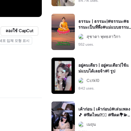
84.71K uses.
ธรรมะ | ธรรมะ|#ธรรมะ#ธ
รรมะเป็นที่พึ่ง#แม่แบบธรรมะ
ลองใช้ CapCut
#sudawan
สุชาดา พุทธสาวิกา
세포 입체 모형 표시
552 uses.
อยู่คนเดียว | อยู่คนเดียว|ใช้แ
ม่แบบได้เลยจ้า#1 รูป
Cctk10
842 uses.
เค้าก่อน | เค้าก่อน|#เล่นเพลง
🎵 #ฟีดไหม❔🖐🏻 #ฟีดด💐💫
#ฟีดหน่อย🧋 #ฟีดเธอ
เมถุน