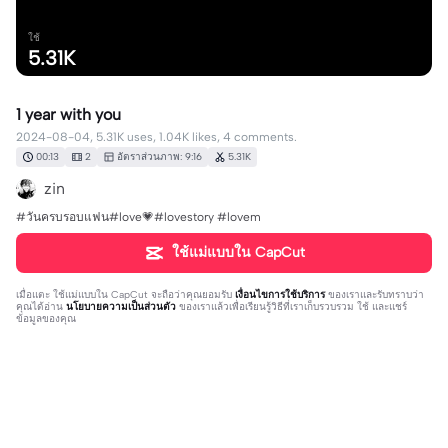
ใช้
5.31K
1 year with you
2024-08-04, 5.31K uses, 1.04K likes, 4 comments.
00:13
2
อัตราส่วนภาพ: 9:16
5.31K
zin
#วันครบรอบแฟน#love💗#lovestory #lovem
ใช้แม่แบบใน CapCut
เมื่อแตะ
ใช้แม่แบบใน CapCut
จะถือว่าคุณยอมรับ
เงื่อนไขการใช้บริการ
ของเราและรับทราบว่า
คุณได้อ่าน
นโยบายความเป็นส่วนตัว
ของเราแล้วเพื่อเรียนรู้วิธีที่เราเก็บรวบรวม ใช้ และแชร์
ข้อมูลของคุณ
4 ความคิดเห็น
zin
·
2024-08-06
👍