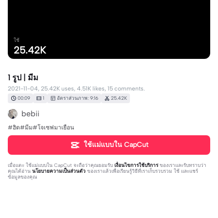
ใช้
25.42K
1 รูป | มีม
2021-11-04, 25.42K uses, 4.51K likes, 15 comments.
00:09
1
อัตราส่วนภาพ: 9:16
25.42K
bebii
#ฮิต#มีม#โจเซฟมาเยือน
ใช้แม่แบบใน CapCut
เมื่อแตะ
ใช้แม่แบบใน CapCut
จะถือว่าคุณยอมรับ
เงื่อนไขการใช้บริการ
ของเราและรับทราบว่า
คุณได้อ่าน
นโยบายความเป็นส่วนตัว
ของเราแล้วเพื่อเรียนรู้วิธีที่เราเก็บรวบรวม ใช้ และแชร์
ข้อมูลของคุณ
15 ความคิดเห็น