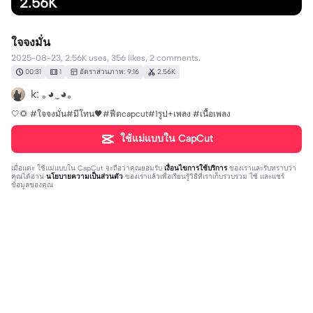
2.56K
ใจจงมั่น
2025-08-23, 2.56K uses, 356 likes, 2 comments.
00:31
1
อัตราส่วนภาพ: 9:16
2.56K
k: ｡⁠◕⁠‿⁠◕⁠｡
🤍🌻 #ใจจงมั่น#มีโทน🖤#ฟีดcapcut#1รูป+เพลง #เนื้อเพลง
ใช้แม่แบบใน CapCut
เมื่อแตะ
ใช้แม่แบบใน CapCut
จะถือว่าคุณยอมรับ
เงื่อนไขการใช้บริการ
ของเราและรับทราบว่า
คุณได้อ่าน
นโยบายความเป็นส่วนตัว
ของเราแล้วเพื่อเรียนรู้วิธีที่เราเก็บรวบรวม ใช้ และแชร์
ข้อมูลของคุณ
2 ความคิดเห็น
user2681782686790
·
2025-10-11
🥰