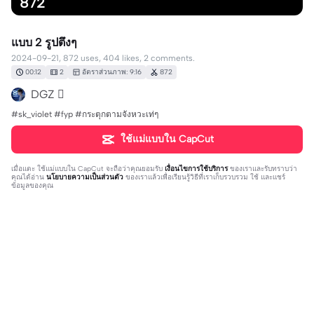
872
แบบ 2 รูปตึงๆ
2024-09-21, 872 uses, 404 likes, 2 comments.
00:12
2
อัตราส่วนภาพ: 9:16
872
DGZ 
#sk_violet #fyp #กระตุกตามจังหวะเท่ๆ
ใช้แม่แบบใน CapCut
เมื่อแตะ
ใช้แม่แบบใน CapCut
จะถือว่าคุณยอมรับ
เงื่อนไขการใช้บริการ
ของเราและรับทราบว่า
คุณได้อ่าน
นโยบายความเป็นส่วนตัว
ของเราแล้วเพื่อเรียนรู้วิธีที่เราเก็บรวบรวม ใช้ และแชร์
ข้อมูลของคุณ
2 ความคิดเห็น
แชงตัดให้
·
2024-09-25
🔥