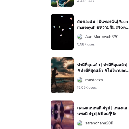
4.41K uses.
ฝันของฉัน | ฝันของฉัน|#aun
mareeyah #ความฝัน #foryo
u💗✨
Aun Mareeyah390
5.58K uses.
ทำดีที่สุดแล้ว | ทำดีที่สุดแล้ว|
#ทำดีที่สุดแล้ว #ไม่ไหวบอกไ
หว #ลาก่อน
mastaeza
15.05K uses.
เพลงแสนพอดี 4รูป | เพลงแส
นพอดี 4รูป|#ฟีดด💐💫
saranchana2011