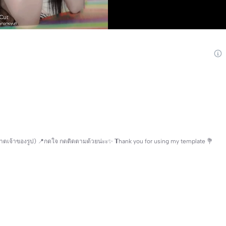
ตเจ้าของรูป) 📍กดใจ กดติดตามด้วยน่ะะ✨ 𝗧hank you for using my template 💐