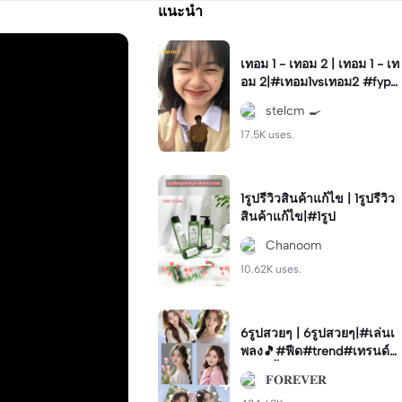
แนะนำ
เทอม 1 - เทอม 2 | เทอม 1 - เท
อม 2|#เทอม1vsเทอม2 #fyp
#foryoupage #trend #xyzb
stelcm 🍳
ca
17.5K uses.
1รูปรีวิวสินค้าแก้ไข | 1รูปรีวิว
สินค้าแก้ไข|#1รูป
Chanoom
10.62K uses.
6รูปสวยๆ | 6รูปสวยๆ|#เล่นเ
พลง🎵#ฟีด#trend#เทรนด์ข
องวันนี้
𝐅𝐎𝐑𝐄𝐕𝐄𝐑