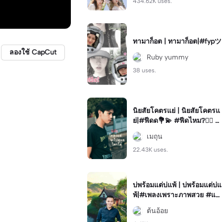
434.62K uses.
ทามาก็อต | ทามาก็อต|#fypツ⁠
ลองใช้ CapCut
Ruby yummy
38 uses.
นิยสัยโคตรแย่ | นิยสัยโคตรแ
ย่|#ฟีดด💐💫 #ฟีดไหม❔🖐🏻 #
ฟีดหน่อย🧋 #ฟีดดดシ #คำค
เมถุน
ม
22.43K uses.
บ่พร้อมแต่บ่แพ้ | บ่พร้อมแต่บ่แ
พ้|#เพลงเพราะภาพสวย #แม่
แบบน่ารักง่ายๆ #วิดิโอยาวจ
ต้นอ้อย
บเพลง