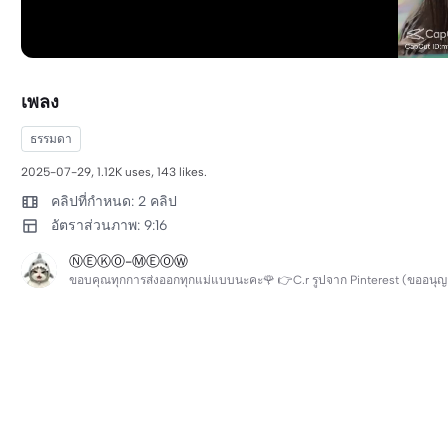
เพลง
ธรรมดา
2025-07-29, 1.12K uses, 143 likes.
คลิปที่กำหนด: 2 คลิป
อัตราส่วนภาพ: 9:16
ⓃⒺⓀⓄ-ⓂⒺⓄⓌ
ขอบคุณทุกการส่งออกทุกแม่แบบนะคะ🌹 👉C.r รูปจาก Pinterest (ขออนุญา