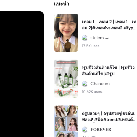
แนะนำ
เทอม 1 - เทอม 2 | เทอม 1 - เท
อม 2|#เทอม1vsเทอม2 #fyp
#foryoupage #trend #xyzb
stelcm 🍳
ca
17.5K uses.
1รูปรีวิวสินค้าแก้ไข | 1รูปรีวิว
สินค้าแก้ไข|#1รูป
Chanoom
10.62K uses.
6รูปสวยๆ | 6รูปสวยๆ|#เล่นเ
พลง🎵#ฟีด#trend#เทรนด์ข
องวันนี้
𝐅𝐎𝐑𝐄𝐕𝐄𝐑