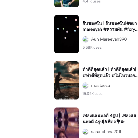
4.41K uses.
ฝันของฉัน | ฝันของฉัน|#aun
mareeyah #ความฝัน #foryo
u💗✨
Aun Mareeyah390
5.58K uses.
ทำดีที่สุดแล้ว | ทำดีที่สุดแล้ว|
#ทำดีที่สุดแล้ว #ไม่ไหวบอกไ
หว #ลาก่อน
mastaeza
15.05K uses.
เพลงแสนพอดี 4รูป | เพลงแส
นพอดี 4รูป|#ฟีดด💐💫
saranchana2011