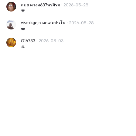
สมย ดวงด637พรผิรม
·
2026-05-28
💗
พระปญญา คณสมปนโน
·
2026-05-28
❤️
G16733
·
2026-08-03
🙏