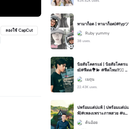
434.62K uses.
ทามาก็อต | ทามาก็อต|#fypツ⁠
ลองใช้ CapCut
Ruby yummy
38 uses.
นิยสัยโคตรแย่ | นิยสัยโคตรแ
ย่|#ฟีดด💐💫 #ฟีดไหม❔🖐🏻 #
ฟีดหน่อย🧋 #ฟีดดดシ #คำค
เมถุน
ม
22.43K uses.
บ่พร้อมแต่บ่แพ้ | บ่พร้อมแต่บ่แ
พ้|#เพลงเพราะภาพสวย #แม่
แบบน่ารักง่ายๆ #วิดิโอยาวจ
ต้นอ้อย
บเพลง