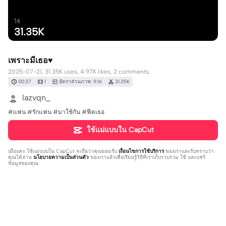
ใช้
31.35K
เพราะมีเธอ♥️
2025-07-21, 31.35K uses, 4.97K likes, 2 comments.
00:37
1
อัตราส่วนภาพ: 9:16
31.35K
lazvqn_
#แฟน #รักแฟน #มาใช้กัน #ฟีดเธอ
ใช้แม่แบบใน CapCut
เมื่อแตะ
ใช้แม่แบบใน CapCut
จะถือว่าคุณยอมรับ
เงื่อนไขการใช้บริการ
ของเราและรับทราบว่า
คุณได้อ่าน
นโยบายความเป็นส่วนตัว
ของเราแล้วเพื่อเรียนรู้วิธีที่เราเก็บรวบรวม ใช้ และแชร์
ข้อมูลของคุณ
2 ความคิดเห็น
Ly Tou
·
2026-01-06