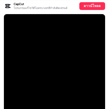
CapCut
ดาวน์โหลด
โปรแกรมแก้ไขวิดีโอครบวงจรที่กำลังติดเทรนด์