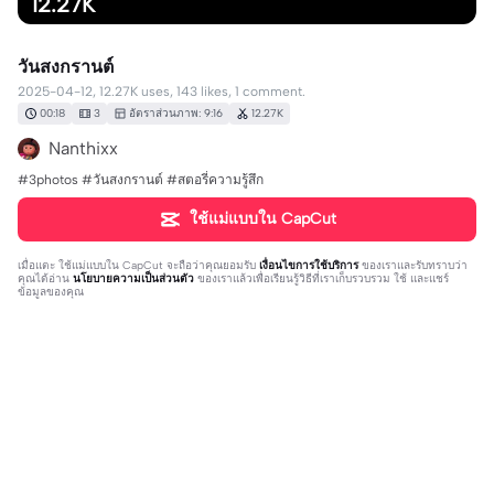
12.27K
วันสงกรานต์
2025-04-12, 12.27K uses, 143 likes, 1 comment.
00:18
3
อัตราส่วนภาพ: 9:16
12.27K
Nanthixx
#3photos #วันสงกรานต์ #สตอรี่ความรู้สึก
ใช้แม่แบบใน CapCut
เมื่อแตะ
ใช้แม่แบบใน CapCut
จะถือว่าคุณยอมรับ
เงื่อนไขการใช้บริการ
ของเราและรับทราบว่า
คุณได้อ่าน
นโยบายความเป็นส่วนตัว
ของเราแล้วเพื่อเรียนรู้วิธีที่เราเก็บรวบรวม ใช้ และแชร์
ข้อมูลของคุณ
1 ความคิดเห็น
โค้ชบี_ครีเอเตอร์CC
·
2025-04-13
👍