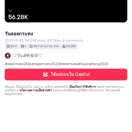
ใช้
56.28K
วันลอยกระทง
2023-11-22, 56.28K uses, 431 likes, 6 comments.
00:17
1
อัตราส่วนภาพ: 9:16
56.28K
♡ℬ𝑒𝓁𝓁④⑥⑤♡
#ลอยกระทง2566#ลอยกระทง2023#ลอยกระทง#loykrathong2023
ใช้แม่แบบใน CapCut
เมื่อแตะ
ใช้แม่แบบใน CapCut
จะถือว่าคุณยอมรับ
เงื่อนไขการใช้บริการ
ของเราและรับทราบว่า
คุณได้อ่าน
นโยบายความเป็นส่วนตัว
ของเราแล้วเพื่อเรียนรู้วิธีที่เราเก็บรวบรวม ใช้ และแชร์
ข้อมูลของคุณ
6 ความคิดเห็น
Nisachon Prabjon238
·
2023-11-25
สวยมากเลยค่ะ❤️❤️