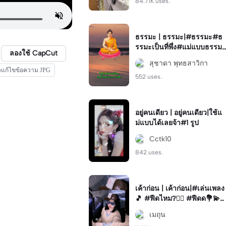
84.71K uses.
ธรรมะ | ธรรมะ|#ธรรมะ#ธ
รรมะเป็นที่พึ่ง#แม่แบบธรรมะ
ลองใช้ CapCut
#sudawan
สุชาดา พุทธสาวิกา
วแก้ไขข้อความ JPG
552 uses.
อยู่คนเดียว | อยู่คนเดียว|ใช้แ
ม่แบบได้เลยจ้า#1 รูป
Cctk10
842 uses.
เค้าก่อน | เค้าก่อน|#เล่นเพลง
🎵 #ฟีดไหม❔🖐🏻 #ฟีดด💐💫
#ฟีดหน่อย🧋 #ฟีดเธอ
เมถุน