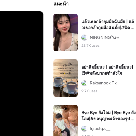
แนะนำ
แล้วเธอกล้ากุมมือฉันมั้ย | แล้
วเธอกล้ากุมมือฉันมั้ย|#ฟีด #
โทน #เล่นเพลง #มาแรง #ฮิ
NINGNING˚🪐⟢
ต
23.7K uses.
อย่าลืมยิ้มนะ | อย่าลืมยิ้มนะ|
😊#พลังบวก#กำลังใจ
Raksanook Tk
9.7K uses.
Bye Bye ยังโอม | Bye Bye ยัง
โอม|#ขอนุญาตเจ้าของรูป #
ภาพซ้อน #กำลังฮิต
Ig:pxtqz.__