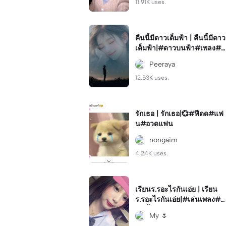
11.91K uses.
คืนนี้มีดาวเต็มฟ้า | คืนนี้มีดาว
เต็มฟ้า|#ดาวบนฟ้า#เพลง#p
eeraya
Peeraya
12.53K uses.
รักเธอ | รักเธอ|💞#ฟีดด#แฟ
น#อวดแฟน
nongaim
4.24K uses.
เรียนร.รอะไรกันเอ่ย | เรียน
ร.รอะไรกันเอ่ย|#เล่นเพลง#ค
ลิปซ้ำ#โทน
My 🌷