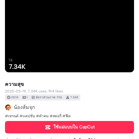
ใช้
7.34K
ความสุข
2025-05-19, 7.34K uses, 914 likes.
00:14
1
อัตราส่วนภาพ: 9:16
7.34K
น้องส้มจุก
#เทรนด์ #แคปชั่น #คำคม #สตอรี่ #ฟีด
ใช้แม่แบบใน CapCut