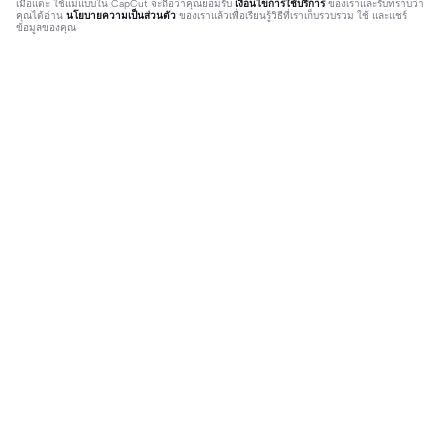
เมื่อแตะ
ใช้แม่แบบใน CapCut
จะถือว่าคุณยอมรับ
เงื่อนไขการใช้บริการ
ของเราและรับทราบว่า
คุณได้อ่าน
นโยบายความเป็นส่วนตัว
ของเราแล้วเพื่อเรียนรู้วิธีที่เราเก็บรวบรวม ใช้ และแชร์
ข้อมูลของคุณ
ติดเทรนด์
175.81K
125.17K
ไฟม่วงๆ | ไฟม่วงๆ|#ฟีด #ฮิตๆในtikto
ปล่อยให้จังหวะชีวิต | ปล่อยให้จังหวะชี
k #เพลงแดนซ์ #มาแรง #viral
2023-10-03
วิต|#ใช้ชีวิต #สตอรี่🧸🌷 #ชีวิตจริง#
2023-10-24
คำคม #เทรนของวันนี้