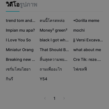
แม่แบบธุรกิจ
กับโปรแกรมที่ตอบโจทย์ทุกการออกแบบ 3D ของคุณกับ
วิดีโอ
รูปภาพ
การตลาด
CapCut - AI Tools วันนี้
ศูนย์ความเชื่อถือ
ข้อความและเสียง
ไลฟ์สไตล์และวล็อก
176K
123.1K
45.9K
แม่แบบอุตสาหกรรม
ศูนย์ช่วยเหลือ
trend tom and jerry
คนนี้โครตหล่อ
•Gorilla meme
คำบรรยายอัตโนมัติ
ดีไซน์แบบปรับแต่งเอง
35.2K
32.6K
24.8K
Impian mu apa?
Money² green²
mochi
แม่แบบรีแคป
แม่แบบคำบรรยาย
อื่นๆ
ห้องข่าว
20.8K
15.5K
11K
I Love You So
black I got white
jj Versi Excavator
การจดจำคำพูด
เกี่ยวกับเงื่อนไขการใช้บริการของ CapCut
9.5K
6.2K
2.5K
Miniatur Orang
That Should Be Me
what about me
ข้อความเป็นคำพูด
แหล่งข้อมูล
Dreamina Seedance 2.0 Launch
1.5K
1.2K
966
Breaking new project
สิ้นสุดความพยายาม
Cre Tik: reze.0610
คู่มือแนะนำวิธีการ
เสียงพูดแบบปรับแต่งเอง
653
364
57
เซรั่มโสมไฮยา
ถามเพื่ออะไร
ไฟเซลฟี่
เทรนด์ในตลาด
ปรับปรุงเสียงพูด
31
3
กินรี
Y54
ตัวเลือกยอดนิยม
ลดเสียงรบกวน
เทรนด์และเคล็ดลับสำหรับแม่แบบ
1
รูปภาพ
อื่นๆ