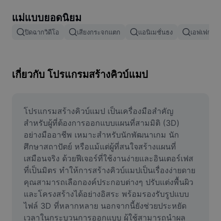
ลบพื้นหลังรูปภาพ
แม่แบบยอดนิยม
ผสานรูปภาพ
ปิดฉากวิดีโอ
เสียงกระจกแตก
แอนิเมชั่นธง
เอฟเฟกต์กา
เครื่องมือปรับปรุงรูปภาพ
ปรับขนาดรูปภาพ
เกี่ยวกับ โปรแกรมสร้างคิวบ์แมป
เครื่องมือแก้ไขภาพถ่ายออนไลน์
เครื่องมือสร้างมีม
โปรแกรมสร้างคิวบ์แมป เป็นเครื่องมือสำคัญ
สำหรับผู้ที่ต้องการออกแบบแผนที่สามมิติ (3D) 
AI Text Remover
อย่างมืออาชีพ เหมาะสำหรับนักพัฒนาเกม นัก
ศึกษาสถาปัตย์ หรือแม้แต่ผู้ที่สนใจสร้างแผนที่
AI People Remover
เสมือนจริง ด้วยฟีเจอร์ที่ใช้งานง่ายและอินเตอร์เฟส
ที่เป็นมิตร ทำให้การสร้างคิวบ์แมปเป็นเรื่องง่ายดาย 
AI Inpainting
คุณสามารถเลือกองค์ประกอบต่างๆ ปรับแต่งพื้นผิว
Face Cutout
และโครงสร้างได้อย่างอิสระ พร้อมรองรับรูปแบบ
ไฟล์ 3D ที่หลากหลาย นอกจากนี้ยังช่วยประหยัด
เวลาในกระบวนการออกแบบ ผู้ใช้สามารถนำผล