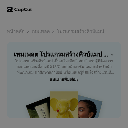
การสร้างผลงานด้วย AI
ฟีเจอร์
เกี่ยวกับ
CapCut บนเดสก์ท็อป
หน้าหลัก
แม่แบบโซเชียลมีเดีย
เทมเพลต
โปรแกรมสร้างคิวบ์แมป
>
>
การดีไซน์ด้วย AI
เครื่องมือ AI
ชุมชน
CapCut ออนไลน์
แม่แบบเทศกาลวันหยุด
สตูดิโอวิดีโอ
เครื่องมือสร้างและแก้ไขวิดีโอ
เทมเพลต โปรแกรมสร้างคิวบ์แมป ฟรี โดย CapCut
CapCut Pad
อื่นๆ
โครงการริเริ่ม
โปรแกรมสร้างคิวบ์แมป เป็นเครื่องมือสำคัญสำหรับผู้ที่ต้องการ
ตัวสร้างวิดีโอ AI
เครื่องมือสร้างและแก้ไขรูปภาพ
CapCut บนมือถือ
ออกแบบแผนที่สามมิติ (3D) อย่างมืออาชีพ เหมาะสำหรับนัก
พันธมิตร
พัฒนาเกม นักศึกษาสถาปัตย์ หรือแม้แต่ผู้ที่สนใจสร้างแผนที่
เครื่องมือสร้างรูปภาพ AI
เครื่องมือสร้างและแก้ไขเสียงพูด
Dreamina AI
เสมือนจริง ด้วยฟีเจอร์ที่ใช้งานง่ายและอินเตอร์เฟสที่เป็นมิตร
แม่แบบเพิ่มเติม
›
แม่แบบปฏิทิน
โปรแกรมไพโอเนียร์
ทำให้การสร้างคิวบ์แมปเป็นเรื่องง่ายดาย คุณสามารถเลือกองค์
เครื่องมือปรับปรุงรูปภาพ AI
อื่นๆ
Pippit AI
ประกอบต่างๆ ปรับแต่งพื้นผิวและโครงสร้างได้อย่างอิสระ พร้อม
แม่แบบวันครบรอบ
รองรับรูปแบบไฟล์ 3D ที่หลากหลาย นอกจากนี้ยังช่วยประหยัด
โปรแกรมพันธมิตรเพื่อการสร้างสรรค์
Dreamina Seedance 2.5
เวลาในกระบวนการออกแบบ ผู้ใช้สามารถนำผลงานไปใช้งานได้
ทั้งในงานออกแบบเกมและงานโมเดล 3D ทั่วไป ใช้โปรแกรม
โปรแกรม CapCut Creative Campus
กรณีการใช้งาน
Nano Banana Pro
สร้างคิวบ์แมป เพื่อยกระดับไอเดียของคุณให้เหนือกว่าเดิม ตอบ
แม่แบบเอฟเฟกต์
โจทย์ทั้งมือใหม่และมืออาชีพที่ต้องการผลงานคุณภาพสูงและ
โซเชียลมีเดีย
Gemini Omni
รองรับความต้องการที่หลากหลาย ลองสัมผัสประสบการณ์ใหม่
ความช่วยเหลือ