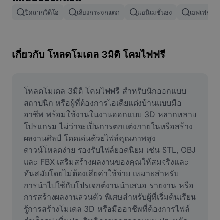
ลบพื้นหลังรูปภาพ
ปิดฉากวิดีโอ
เสียงกระจกแตก
แอนิเมชั่นธง
เอฟเฟกต์กา
ผสานรูปภาพ
เครื่องมือปรับปรุงรูปภาพ
เกี่ยวกับ โหลดโมเดล 3มิติ โคมไฟฟรี
ปรับขนาดรูปภาพ
เครื่องมือแก้ไขภาพถ่ายออนไลน์
โหลดโมเดล 3มิติ โคมไฟฟรี สำหรับนักออกแบบ 
สถาปนิก หรือผู้ที่ต้องการไอเดียแต่งบ้านแบบมือ
เครื่องมือสร้างมีม
อาชีพ พร้อมใช้งานในงานออกแบบ 3D หลากหลาย
โปรแกรม ไม่ว่าจะเป็นการตกแต่งภายในหรือสร้าง
AI Text Remover
ผลงานศิลป์ โดดเด่นด้วยไฟล์คุณภาพสูง 
ดาวน์โหลดง่าย รองรับไฟล์ยอดนิยม เช่น STL, OBJ 
AI People Remover
และ FBX เสริมสร้างผลงานของคุณให้สมจริงและ
AI Inpainting
ทันสมัยโดยไม่ต้องเสียค่าใช้จ่าย เหมาะสำหรับ
การนำไปใช้กับโปรเจกต์งานนำเสนอ รายงาน หรือ
Face Cutout
การสร้างผลงานส่วนตัว พิเศษสำหรับผู้ที่เริ่มต้นเรียน
รู้การสร้างโมเดล 3D หรือมืออาชีพที่ต้องการไฟล์