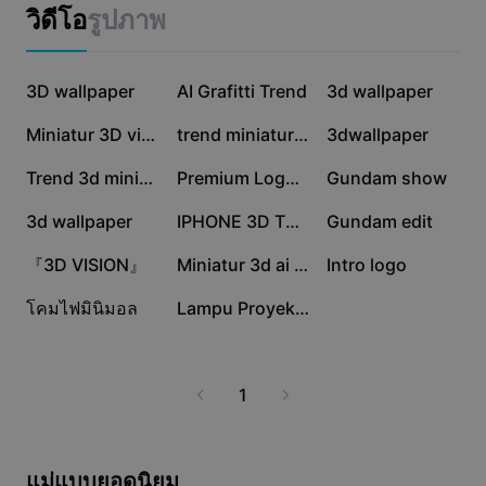
แม่แบบธุรกิจ
ปลอดภัย สะดวก รวดเร็ว พร้อมอัปเดตโมเดลโคมไฟ 3D ฟรีทุก
วิดีโอ
รูปภาพ
การตลาด
สัปดาห์ที่นี่ CapCut - AI Tools
ศูนย์ความเชื่อถือ
ข้อความและเสียง
ไลฟ์สไตล์และวล็อก
1.5M
65.2K
14K
แม่แบบอุตสาหกรรม
3D wallpaper
ศูนย์ช่วยเหลือ
AI Grafitti Trend
3d wallpaper
คำบรรยายอัตโนมัติ
ดีไซน์แบบปรับแต่งเอง
11.1K
8.8K
8.6K
Miniatur 3D viral
trend miniatur 3d
3dwallpaper
แม่แบบรีแคป
แม่แบบคำบรรยาย
อื่นๆ
ห้องข่าว
8.2K
7.7K
6.7K
Trend 3d miniatur
Premium Logo | Intro
Gundam show
การจดจำคำพูด
เกี่ยวกับเงื่อนไขการใช้บริการของ CapCut
6K
5.6K
4K
3d wallpaper
IPHONE 3D TREND
Gundam edit
ข้อความเป็นคำพูด
แหล่งข้อมูล
Dreamina Seedance 2.0 Launch
3.2K
2K
1.2K
『3D VISION』
Miniatur 3d ai keren
Intro logo
คู่มือแนะนำวิธีการ
เสียงพูดแบบปรับแต่งเอง
202
0
โคมไฟมินิมอล
Lampu Proyektor
เทรนด์ในตลาด
ปรับปรุงเสียงพูด
ตัวเลือกยอดนิยม
ลดเสียงรบกวน
1
เทรนด์และเคล็ดลับสำหรับแม่แบบ
รูปภาพ
อื่นๆ
แม่แบบยอดนิยม