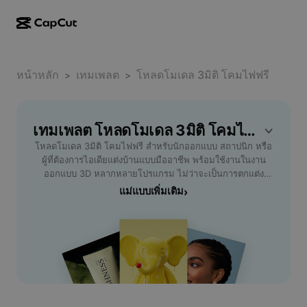
การสร้างผลงานด้วย AI
ฟีเจอร์
เกี่ยวกับ
CapCut บนเดสก์ท็อป
หน้าหลัก
แม่แบบโซเชียลมีเดีย
เทมเพลต
โหลดโมเดล 3มิติ โคมไฟฟรี
>
>
การดีไซน์ด้วย AI
เครื่องมือ AI
ชุมชน
CapCut ออนไลน์
แม่แบบเทศกาลวันหยุด
สตูดิโอวิดีโอ
เครื่องมือสร้างและแก้ไขวิดีโอ
เทมเพลต โหลดโมเดล 3มิติ โคมไฟฟรี ฟรี โดย CapCut
CapCut Pad
อื่นๆ
โครงการริเริ่ม
โหลดโมเดล 3มิติ โคมไฟฟรี สำหรับนักออกแบบ สถาปนิก หรือ
ตัวสร้างวิดีโอ AI
เครื่องมือสร้างและแก้ไขรูปภาพ
CapCut บนมือถือ
ผู้ที่ต้องการไอเดียแต่งบ้านแบบมืออาชีพ พร้อมใช้งานในงาน
พันธมิตร
ออกแบบ 3D หลากหลายโปรแกรม ไม่ว่าจะเป็นการตกแต่ง
เครื่องมือสร้างรูปภาพ AI
เครื่องมือสร้างและแก้ไขเสียงพูด
Dreamina AI
ภายในหรือสร้างผลงานศิลป์ โดดเด่นด้วยไฟล์คุณภาพสูง
แม่แบบเพิ่มเติม
›
แม่แบบปฏิทิน
โปรแกรมไพโอเนียร์
ดาวน์โหลดง่าย รองรับไฟล์ยอดนิยม เช่น STL, OBJ และ FBX
เครื่องมือปรับปรุงรูปภาพ AI
อื่นๆ
Pippit AI
เสริมสร้างผลงานของคุณให้สมจริงและทันสมัยโดยไม่ต้องเสีย
แม่แบบวันครบรอบ
ค่าใช้จ่าย เหมาะสำหรับการนำไปใช้กับโปรเจกต์งานนำเสนอ
โปรแกรมพันธมิตรเพื่อการสร้างสรรค์
Dreamina Seedance 2.5
รายงาน หรือการสร้างผลงานส่วนตัว พิเศษสำหรับผู้ที่เริ่มต้น
เรียนรู้การสร้างโมเดล 3D หรือมืออาชีพที่ต้องการไฟล์สำเร็จรูป
โปรแกรม CapCut Creative Campus
กรณีการใช้งาน
Nano Banana Pro
เพิ่มประสิทธิภาพการออกแบบ ประหยัดเวลา ตอบโจทย์ทุกความ
แม่แบบเอฟเฟกต์
ต้องการเรื่องโคมไฟ ค้นหาโมเดลใหม่ๆ เพื่อแรงบันดาลใจ พร้อม
โซเชียลมีเดีย
Gemini Omni
รีวิวการใช้งานจริงจากผู้ใช้งานทั่วประเทศ ดาวน์โหลดได้ทันที
ความช่วยเหลือ