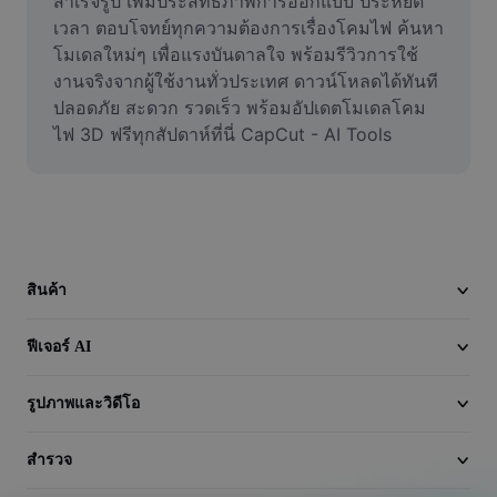
สำเร็จรูป เพิ่มประสิทธิภาพการออกแบบ ประหยัด
วิดีโอ
เวลา ตอบโจทย์ทุกความต้องการเรื่องโคมไฟ ค้นหา
โมเดลใหม่ๆ เพื่อแรงบันดาลใจ พร้อมรีวิวการใช้
ลบพื้นหลังวิดีโอ
งานจริงจากผู้ใช้งานทั่วประเทศ ดาวน์โหลดได้ทันที 
ปลอดภัย สะดวก รวดเร็ว พร้อมอัปเดตโมเดลโคม
ปรับปรุงคุณภาพ
ไฟ 3D ฟรีทุกสัปดาห์ที่นี่ CapCut - AI Tools
เครื่องมือตัดต่อวิดีโอ
ตัดแต่งวิดีโอ
เพิ่มคำบรรยายในวิดีโอ
สินค้า
เครื่องมือแปลงวิดีโอ
ฟีเจอร์ AI
รูปภาพและวิดีโอ
สำรวจ