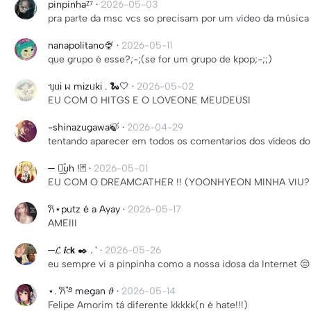
pinpinhaᶻ⁷
·
2026-05-03
pra parte da msc vcs so precisam por um video da música
nanapolitano🍨
·
2026-05-11
que grupo é esse?;-;(se for um grupo de kpop;-;;)
ᥡᥙі ᥕ mіzᥙkі . 🐍🤍
·
2026-05-02
EU COM O HITGS E O LOVEONE MEUDEUSI
-shinazugawa🍃
·
2026-04-29
tentando aparecer em todos os comentarios dos vídeos d
─ ჩֹ︪︩۫uh !🃏
·
2026-05-01
EU COM O DREAMCATHER !! (YOONHYEON MINHA VIU?
𐙚⋆putz é a Ayay
·
2026-05-17
AMEIII
─𝓛 𝙞𝘤𝗸 ✒️ . '
·
2026-05-26
eu sempre vi a pinpinha como a nossa idosa da Internet 😔
⋆. 𐙚˚࿔ megan 𝜗
·
2026-05-14
Felipe Amorim tá diferente kkkkk(n é hate!!!)