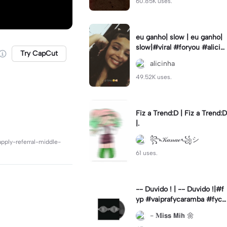
60.85K uses.
eu ganho| slow | eu ganho|
slow|#viral #foryou #alicin
Try CapCut
ha #cameralenta #slow
alicinha
49.52K uses.
Fiz a Trend:D | Fiz a Trend:D
|.
꧂𝒦𝒶𝓃𝒶ℯ꧁シ
apply-referral-middle-
61 uses.
-- Duvido ! | -- Duvido !|#f
yp #vaiprafycaramba #fyca
pcut #viral
- 𝐌𝗶𝘀𝘀 𝗠𝗶𝗵 🌼