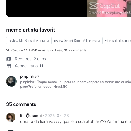
meme artista favorit
review Mr. Sunshine dorama
review Secret Door série coreana
vídeos de desenho
2026-04-22, 1.83K uses, 846 likes, 35 comments.
Requires: 2 clips
Aspect ratio: 1:1
pinpinhaᶻ⁷
pinpinhaᶻ⁷ Toque neste link para se inscrever para se tornar um criad
page?referral_code=4rsuMIK
35 comments
lih 💍. saebi
·
2026-04-28
uma fã do kara veyyyy qual é a sua utt/bias????a minha é a