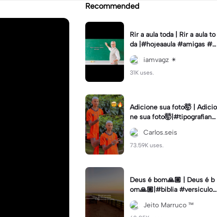
Recommended
Rir a aula toda | Rir a aula to
da |#hojeaaula #amigas #tr
endtikitok #melhoresamiga
iamvagz ✴︎
s
31K uses.
Adicione sua foto🤯 | Adicio
ne sua foto🤯|#tipografiano
va #status #tipografia
Carlos.seis
73.59K uses.
Deus é bom🙏🏼 | Deus é b
om🙏🏼|#biblia #versiculo
#cristao #agro #tipografia
Jeito Marruco ™️
#fy #fyp