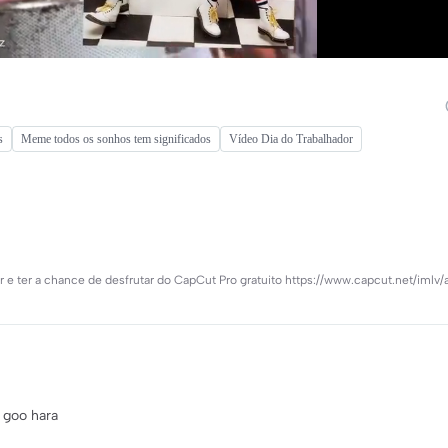
s
Meme todos os sonhos tem significados
Vídeo Dia do Trabalhador
or e ter a chance de desfrutar do CapCut Pro gratuito https://www.capcut.net/imlv/
 goo hara