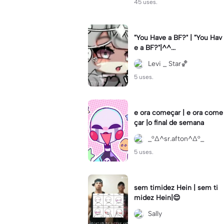
45 uses.
"You Have a BF?" | "You Hav
e a BF?"|^^...
Levi _ Star🏀
5 uses.
e ora começar | e ora come
çar |o final de semana
_°∆^sr.afton^∆°_
5 uses.
sem timidez Hein | sem ti
midez Hein|😌
Sally