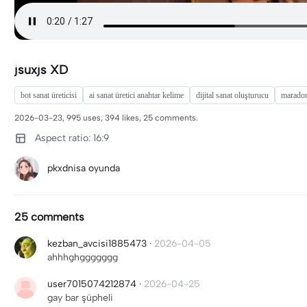
jsuxjs XD
bot sanat üreticisi
ai sanat üretici anahtar kelime
dijital sanat oluşturucu
marado
2026-03-23, 995 uses, 394 likes, 25 comments.
Aspect ratio: 16:9
pkxdnisa oyunda
25 comments
kezban_avcisi1885473
·
2026-04-05
ahhhghggggggg
user7015074212874
·
2026-04-25
gay bar şüpheli