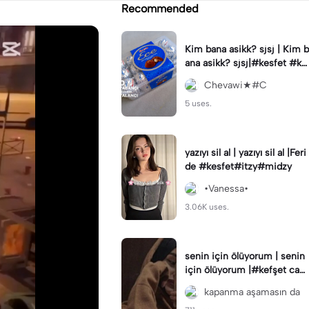
Recommended
Kim bana asikk? sjsj | Kim b
ana asikk? sjsj|#kesfet #ke
sfetteyiz #capcut #Ece
Chevawi★#C
5 uses.
yazıyı sil al | yazıyı sil al |Feri
de #kesfet#itzy#midzy
•Vanessa•
3.06K uses.
senin için ölüyorum | senin
için ölüyorum |#kefşet cap
cut benin öne çıkar kefşet k
kapanma aşamasın da
efşet 🥲