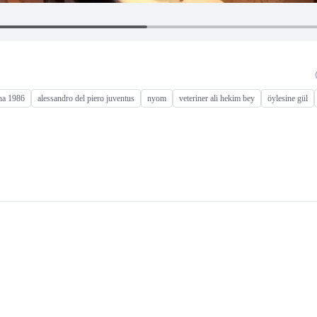
na 1986
alessandro del piero juventus
nyom
veteriner ali hekim bey
öylesine gül