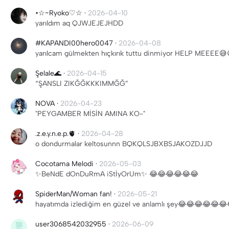
•☆~Ryoko♡☆
·
2026-04-10
yarıldım aq QJWJEJEJHDD
#KAPANDI00hero0047
·
2026-04-08
yarılcam gülmekten hıçkırık tuttu dinmiyor HELP
Şelale🌊
·
2026-04-15
“ŞANSLI ZIKĞĞKKKIMMĞĞ”
NOVA
·
2026-04-23
"PEYGAMBER MİSİN AMINA KO-"
.z.e.y.n.e.p.🫀
·
2026-04-28
o dondurmalar keltosunnn BQKQLSJBXBSJAKOZDJJD
Cocotama Melodi
·
2026-05-03
✨️BeNdE dOnDuRmA iStİyOrUm✨️ 😂😂😂😂😂😂
SpiderMan/Woman fan!
·
2026-05-21
hayatımda izlediğim en güzel ve anlamlı şey😂😂😂😂😂😂
user3068542032955
·
2026-06-09