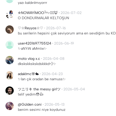
yazı kaldırılmıyorrr
✮NOWAYİMOO𓃢-⃝⃤🦊
·
2026-07-02
O DONDURMALAR KELTOŞUN
♡☆Reyyos☆♡
·
2026-07-16
bu serilerin hepsini çok seviyorum ama en sevdiğim bu
user4201697755124
·
2026-06-19
✨️aNYıN aMmIııı✨️
moto vlog x.c
·
2026-04-08
dkskskkskskdskkkd💨✨
adaklmc🌸🐇
·
2026-04-23
✨lan çık oradan be namuss✨
ツニリキ the messy girlツ
·
2026-05-04
telif yedim😳👍
@Gülden coni
·
2026-05-13
benim sesimi niye koydunuz