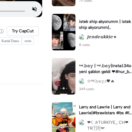
711 uses.
istek ship alıyorumm | istek
ship alıyorumm|..
Try CapCut
𝙅𝙚𝙣𝙙𝙚𝙪𝙠𝙠𝙞𝙚★
Kartal Dansı
serin
8 uses.
ⁿᵘʳ.𝚋𝚎𝚢 | ⁿᵘʳ.𝚋𝚎𝚢|insta:l.34o
yeni şablon geldi ❤#nur_be
y
✩ⁿᵘʳ.𝚋𝚎𝚢♪🖤🔥
349 uses.
Larry and Lawrie | Larry and
Lawrie|#brawlstars #bs #la
rryandlawrie #animation
❤︎︎☾✰TURKİYE_ CH❤︎︎
TR🇹🇷🪽