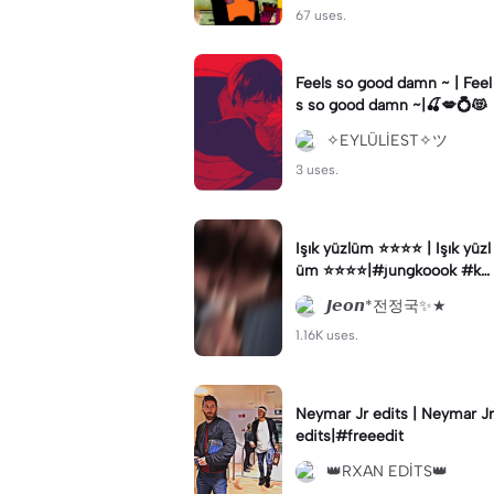
67 uses.
Feels so good damn ~ | Feel
s so good damn ~|🍒💋💍😻
✧EYLÜLİEST✧ツ
3 uses.
Işık yüzlüm ⭐️⭐️⭐️⭐️ | Işık yüzl
üm ⭐️⭐️⭐️⭐️|#jungkoook #ke
şfetbeniöneçıkart #jk#keşf
𝙅𝙚𝙤𝙣*전정국✨★
etbeniöneçıkar
1.16K uses.
Neymar Jr edits | Neymar Jr
edits|#freeedit
👑RXAN EDİTS👑