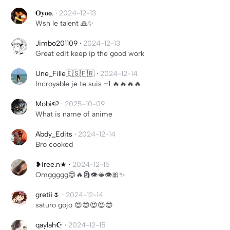
𝐎𝐲𝐨𝐨.
·
2024-12-13
Wsh le talent 🙏✨
Jimbo201109
·
2024-12-13
Great edit keep ip the good work
Une_Fille🇪🇸🇫🇷
·
2024-12-14
Incroyable je te suis +1 🔥🔥🔥🔥
Mobi🍉
·
2025-10-09
What is name of anime
Abdy_Edits
·
2024-12-14
Bro cooked
❥Iree.n★
·
2024-12-15
Omggggg😍🔥🗿👁️🫦👁️🎀✨
gretii🌷
·
2024-12-14
saturo gojo 😍😍😍😍😍
qaylah☪️
·
2024-12-15