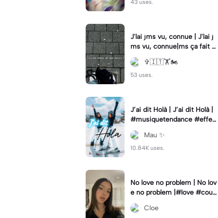
43 uses.
J'lai jms vu, connue | J'lai j
ms vu, connue|ms ça fait m
al.
✞🇮🇹🏋🏍️
53 uses.
J’ai dit Holà | J’ai dit Holà |
#musiquetendance #effec
tcapcut #meilleureamie #t
Mau ✨
rend
10.84K uses.
No love no problem | No lov
e no problem |#love #coupl
e #amour
Cloe