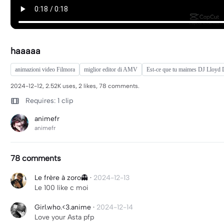
haaaaa
animazioni video Filmora
miglior editor di AMV
Est-ce que tu maimes DJ Lloyd
2024-12-12, 2.52K uses, 2 likes, 78 comments.
Requires: 1 clip
animefr
animefr
78 comments
Le frère à zoro👻
·
2024-12-13
Le 100 like c moi
Girl.who.<3.anime
·
2024-12-14
Love your Asta pfp