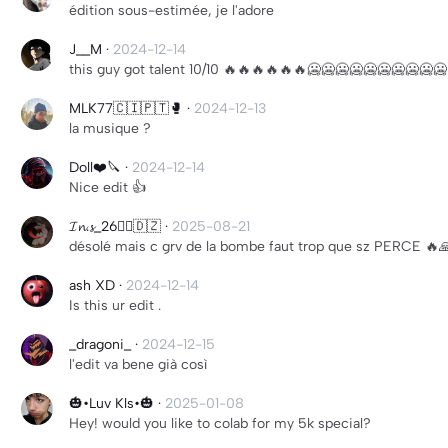
édition sous-estimée, je l'adore
J__M
·
2024-12-14
this guy got talent 10/10 🔥🔥🔥🔥🔥🔥🥶🥶🥶🥶🥶🥶🥶🥶🥶🥶
MLK77🇨🇮🇵🇹🥊
·
2024-12-13
la musique ?
Doll❤️🔪
·
2024-12-14
Nice edit 👍
𝓘𝓷.𝓼_26🧞‍♀️🇩🇿
·
2025-08-21
désolé mais c grv de la bombe faut trop que sz PERCE 🔥
ash XD
·
2024-12-14
Is this ur edit .
_dragoni_
·
2024-12-15
l'edit va bene già così
🎃•Luv Kls•🎃
·
2025-01-08
Hey! would you like to colab for my 5k special?