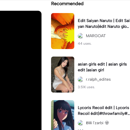
Recommended
Edit Saiyan Naruto | Edit Sai
yan Naruto|édit Naruto glow
up
MARGOAT
44 uses.
asian girls edit | asian girls
edit |asian girl
r.ralph_edites
3.51K uses.
Lycoris Recoil édit | Lycoris
Recoil édit|#throwfamily#
manga#animé#capcut
𝕷𝖎𝖑𝖎 l'zarbi 🧟‍