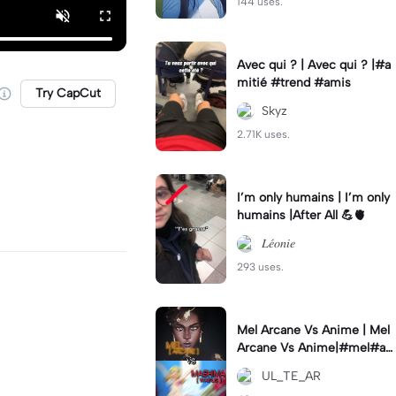
144 uses.
Avec qui ? | Avec qui ? |#a
mitié #trend #amis
Try CapCut
Skyz
2.71K uses.
I’m only humains | I’m only
humains |After All 💪🫀
𝐿𝑒́𝑜𝑛𝑖𝑒
293 uses.
Mel Arcane Vs Anime | Mel
Arcane Vs Anime|#mel#ar
cane#fairytail #waifu #cap
UL_TE_AR
cut