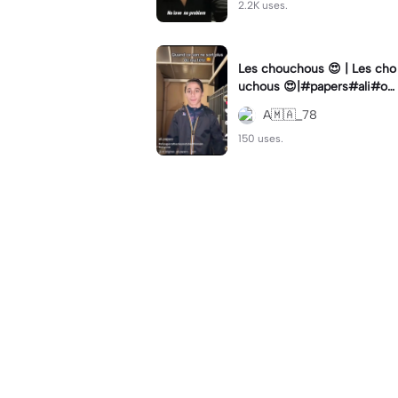
2.2K uses.
Les chouchous 😍 | Les cho
uchous 😍|#papers#ali#ob
y
A🇲🇦_78
150 uses.