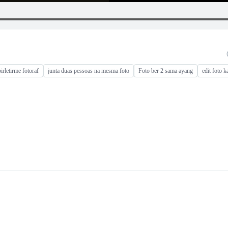
birletirme fotoraf
junta duas pessoas na mesma foto
Foto ber 2 sama ayang
edit foto k