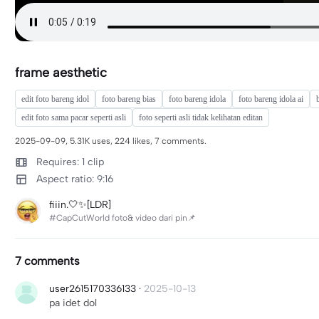
frame aesthetic
edit foto bareng idol
foto bareng bias
foto bareng idola
foto bareng idola ai
edit foto sama pacar seperti asli
foto seperti asli tidak kelihatan editan
2025-09-09, 5.31K uses, 224 likes, 7 comments.
Requires: 1 clip
Aspect ratio: 9:16
fiiin.🤍✨[LDR]
#CapCutWorld foto& video dari pin📌
7 comments
user2615170336133
·
2025-10-13
pa idet dol