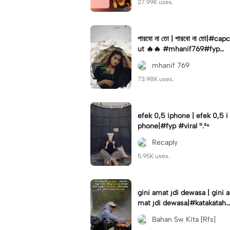
27.99K uses.
পারবো না তো | পারবো না তো|#capc
ut 🔥🔥 #mhanif769#fypツ⁠
#viral✨#trending🔥
mhanif 769
73.98K uses.
efek 0,5 iphone | efek 0,5 i
phone|#fyp #viral ¹¹.²⁶
Recaply
5.95K uses.
gini amat jdi dewasa | gini a
mat jdi dewasa|#katakataha
rini#quotes#laguviral#den
Bahan Sw Kita [Rfs]
nycaknan#kisinan2