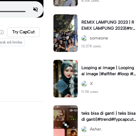
8.51K uses.
REMIX LAMPUNG 2023 | R
EMIX LAMPUNG 2023|#tre
Try CapCut
nd#fyp#remixlampung#la
someone
mpungpride#viral⚡️|
ayak asli berdua
13.37K uses.
Looping ai image | Looping
ai image |#aifilter #loop #a
iimages #IniBaruAi #fyp
X
11.11K uses.
teks bisa di ganti | teks bisa
di ganti|#trend#fypcapcut
#viral#foryou#4foto
Asher.