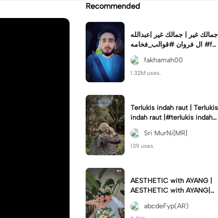
Recommended
جمالك غير | جمالك غير |عبدالله
ال فروان #قوالب_فخامه #fa
khamah00
fakhamah00
1.32M uses.
Terlukis indah raut | Terlukis
indah raut |#terlukis indah r
aut wajah mu dalam benakk
Sri MurNi[MR]
u
139 uses.
AESTHETIC with AYANG |
AESTHETIC with AYANG|#f
yp#template#aestethic#vi
abcdeFyp(AR)
ral#barengpasangan🥰