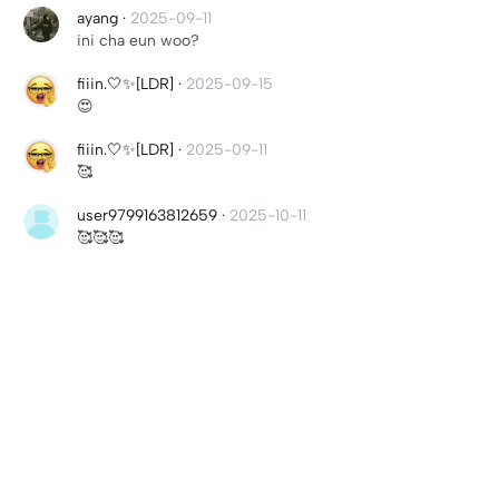
ayang
·
2025-09-11
ini cha eun woo?
fiiin.🤍✨[LDR]
·
2025-09-15
😍
fiiin.🤍✨[LDR]
·
2025-09-11
🥰
user9799163812659
·
2025-10-11
🥰🥰🥰