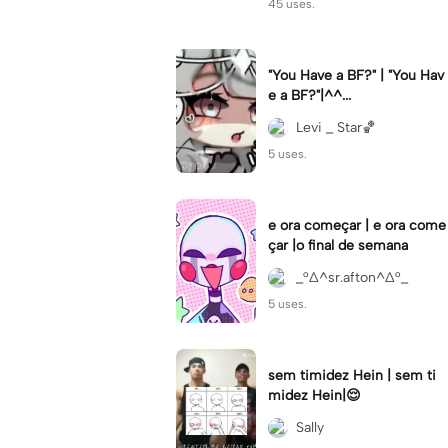
45 uses.
"You Have a BF?" | "You Hav
e a BF?"|^^...
Levi _ Star🏀
5 uses.
e ora começar | e ora come
çar |o final de semana
_°∆^sr.afton^∆°_
5 uses.
sem timidez Hein | sem ti
midez Hein|😌
Sally