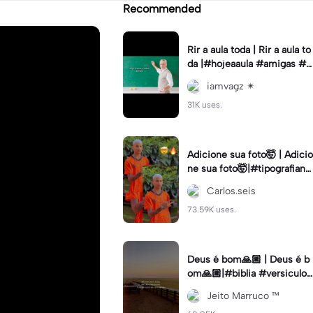
Recommended
Rir a aula toda | Rir a aula to
da |#hojeaaula #amigas #tr
endtikitok #melhoresamiga
iamvagz ✴︎
s
31K uses.
Adicione sua foto🤯 | Adicio
ne sua foto🤯|#tipografiano
va #status #tipografia
Carlos.seis
73.59K uses.
Deus é bom🙏🏼 | Deus é b
om🙏🏼|#biblia #versiculo
#cristao #agro #tipografia
Jeito Marruco ™️
#fy #fyp