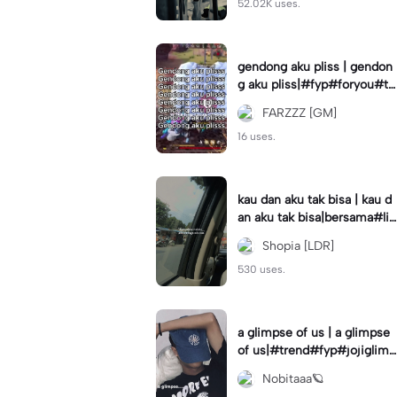
52.02K uses.
gendong aku pliss | gendon
g aku pliss|#fyp#foryou#tr
end#viral
FARZZZ [GM]
16 uses.
kau dan aku tak bisa | kau d
an aku tak bisa|bersama#liri
klagu#fyp#templatelirik
Shopia [LDR]
530 uses.
a glimpse of us | a glimpse
of us|#trend#fyp#jojiglimp
seofus#viral
Nobitaaa🪐