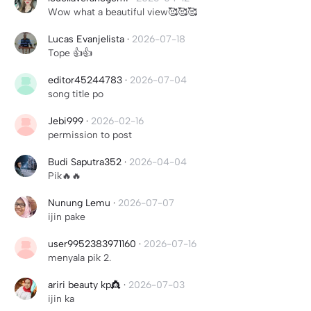
Wow what a beautiful view🥰🥰🥰
Lucas Evanjelista
·
2026-07-18
Tope 👍👍
editor45244783
·
2026-07-04
song title po
Jebi999
·
2026-02-16
permission to post
Budi Saputra352
·
2026-04-04
Pik🔥🔥
Nunung Lemu
·
2026-07-07
ijin pake
user9952383971160
·
2026-07-16
menyala pik 2.
ariri beauty kp👸
·
2026-07-03
ijin ka