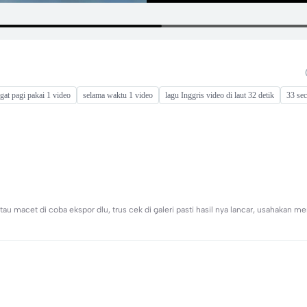
gat pagi pakai 1 video
selama waktu 1 video
lagu Inggris video di laut 32 detik
33 se
macet di coba ekspor dlu, trus cek di galeri pasti hasil nya lancar, usahakan me