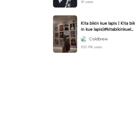
41 uses.
Kita bikin kue lapis | Kita bik
in kue lapis|#kitabikinkuela
pis#lirik#viraltiktok#kitabik
Coldbrew
inromantis
100.19K uses.