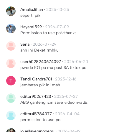
AmaliaJihan
·
2025-10-25
seperti pik
Hayami529
·
2026-07-09
Permission to use po✨thanks
Sena
·
2026-07-29
ahh ini Deket rmhku
user6028240674097
·
2026-06-20
pwede KO po ma post SA tiktok po
Tendi Candra781
·
2025-12-16
jembatan pik ini mah
editor90267423
·
2026-07-27
ABG ganteng izin save video nya 🙏
editor45784077
·
2026-04-04
permission to use po
louellaveranogemi
·
2026-04-12