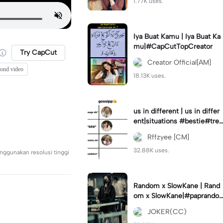
1.77K uses.
Iya Buat Kamu | Iya Buat Ka
mu|#CapCutTopCreator
Try CapCut
Creator Official[AM]
cond video
18.13K uses.
us in different | us in differ
ent|situations #bestie#tren
d#trendtiktiktok
Rffzyee [CM]
32.88K uses.
nggunakan resolusi tinggi
Random x SlowKane | Rand
om x SlowKane|#paprando
m #6klip #estetik #fyp
JOKER(CC)