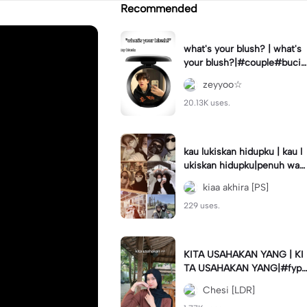
Recommended
what's your blush? | what's
your blush?|#couple#bucin
#trend#boyfriend#fyp
zeyyoo☆
20.13K uses.
kau lukiskan hidupku | kau l
ukiskan hidupku|penuh war
na#ekspresikanramadan#b
kiaa akhira [PS]
estie#viral#trend#fyp
229 uses.
KITA USAHAKAN YANG | KI
TA USAHAKAN YANG|#fyp
#katakata#trend#viral
Chesi [LDR]