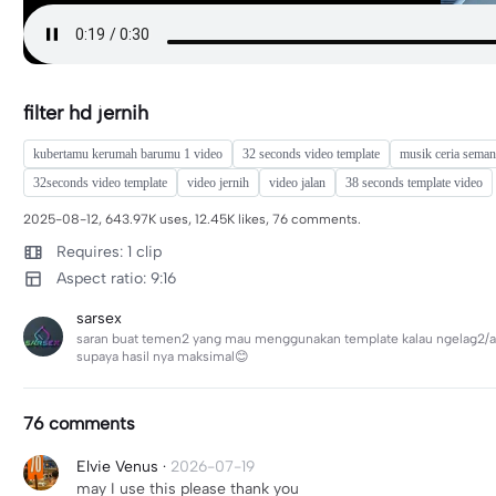
filter hd jernih
kubertamu kerumah barumu 1 video
32 seconds video template
musik ceria seman
32seconds video template
video jernih
video jalan
38 seconds template video
2025-08-12, 643.97K uses, 12.45K likes, 76 comments.
Requires: 1 clip
Aspect ratio: 9:16
sarsex
saran buat temen2 yang mau menggunakan template kalau ngelag2/atau 
supaya hasil nya maksimal😊
76 comments
Elvie Venus
·
2026-07-19
may I use this please thank you