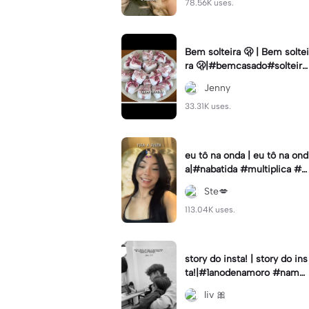
78.56K uses.
Bem solteira 🫢 | Bem soltei
ra 🫢|#bemcasado#solteira
#trendtiktok#i5#viral
Jenny
33.31K uses.
eu tô na onda | eu tô na ond
a|#nabatida #multiplica #e
feitos #efeitoscapcut #vira
Ste💋
lcut
113.04K uses.
story do insta! | story do ins
ta!|#1anodenamoro #namor
o #storynamorados
liv 🎀