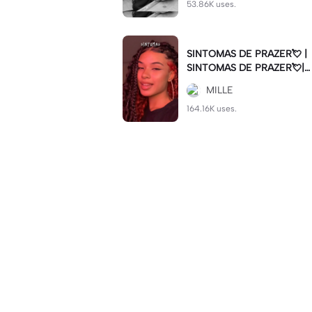
53.86K uses.
SINTOMAS DE PRAZER💘 |
SINTOMAS DE PRAZER💘|#
sintomasdeprazer #viralcut
MILLE
#batida
164.16K uses.