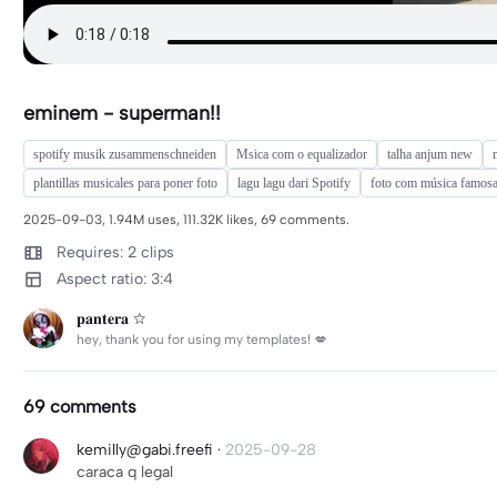
eminem - superman!!
spotify musik zusammenschneiden
Msica com o equalizador
talha anjum new
plantillas musicales para poner foto
lagu lagu dari Spotify
foto com música famos
2025-09-03, 1.94M uses, 111.32K likes, 69 comments.
Requires: 2 clips
Aspect ratio: 3:4
𝐩𝐚𝐧𝐭𝐞𝐫𝐚 ☆
hey, thank you for using my templates! 💋
69 comments
kemilly@gabi.freefi
·
2025-09-28
caraca q legal