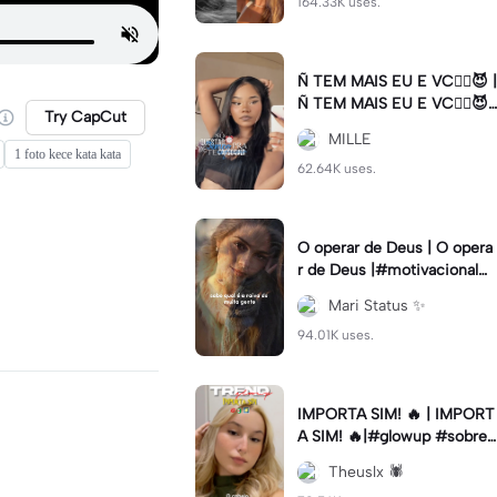
164.33K uses.
Ñ TEM MAIS EU E VC😮‍💨😈 |
Ñ TEM MAIS EU E VC😮‍💨😈|
Try CapCut
#naotemmaiseuevc #letras
MILLE
dinamica #slow
1 foto kece kata kata
62.64K uses.
O operar de Deus | O opera
r de Deus |#motivacional#
deus#cristao#fe#viral
Mari Status ✨️
94.01K uses.
IMPORTA SIM! 🔥 | IMPORT
A SIM! 🔥|#glowup #sobre
mim #viralcut #importasi
Theuslx 🕷️
m ✨