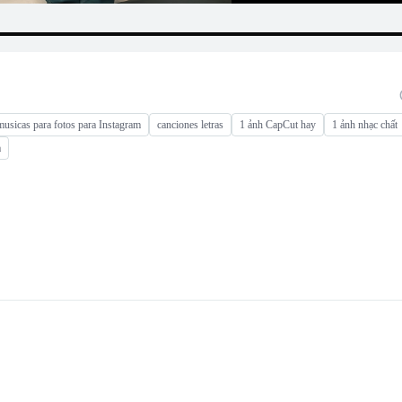
musicas para fotos para Instagram
canciones letras
1 ảnh CapCut hay
1 ảnh nhạc chất
a