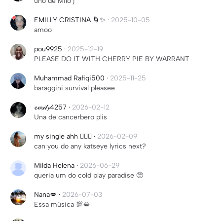
uno de Milo j
EMILLY CRISTINA 🌀✨️
·
2025-10-05
amoo
pou9925
·
2025-12-19
PLEASE DO IT WITH CHERRY PIE BY WARRANT
Muhammad Rafiqi500
·
2025-11-25
baraggini survival pleasee
𝓮𝓶𝒾𝓁𝔂4257
·
2026-02-12
Una de cancerbero plis
my single ahh ✌🏼🫪
·
2026-02-09
can you do any katseye lyrics next?
Milda Helena
·
2026-06-29
queria um do cold play paradise 🥺
Nana💋
·
2026-07-03
Essa música 💯🫦