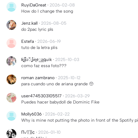
RuyiDaGreat
·
2026-02-08
How do I change the song
Jenz.kall
·
2026-08-05
do 2pac lyric pls
Estefa
·
2026-06-19
tuto de la letra plis
ƙׁׅ֑ყᩙᥙᤨʝⲓ࣪ᩥɳᧉ꯭აգuik
·
2025-10-03
como faz essa foto???
roman zambrano
·
2025-10-12
para cuando uno de ariana grande 🥺
user4745303105517
·
2026-03-29
Puedes hacer babydoll de Dominic Fike
Molly6036
·
2026-02-22
Why is mine not putting the photo in front of the Spotify pi
Π√|`]}¢
·
2026-01-10