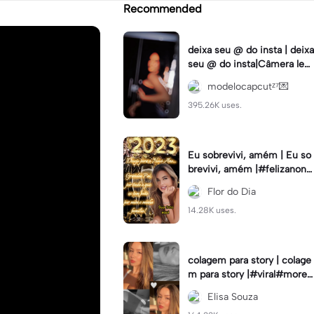
Recommended
deixa seu @ do insta | deixa
seu @ do insta|Câmera lent
a #fyp #viral #trend #fyp
modelocapcutᶻ⁷💌
ツ⁠
395.26K uses.
Eu sobrevivi, amém | Eu so
brevivi, amém |#felizanono
#feliz2023
Flor do Dia
14.28K uses.
colagem para story | colage
m para story |#viral#moren
a#instastory#colagemdefo
Elisa Souza
tos#insta