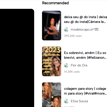
Recommended
deixa seu @ do insta | deixa
seu @ do insta|Câmera lent
a #fyp #viral #trend #fyp
modelocapcutᶻ⁷💌
ツ⁠
395.26K uses.
Eu sobrevivi, amém | Eu so
brevivi, amém |#felizanono
#feliz2023
Flor do Dia
14.28K uses.
colagem para story | colage
m para story |#viral#moren
a#instastory#colagemdefo
Elisa Souza
tos#insta