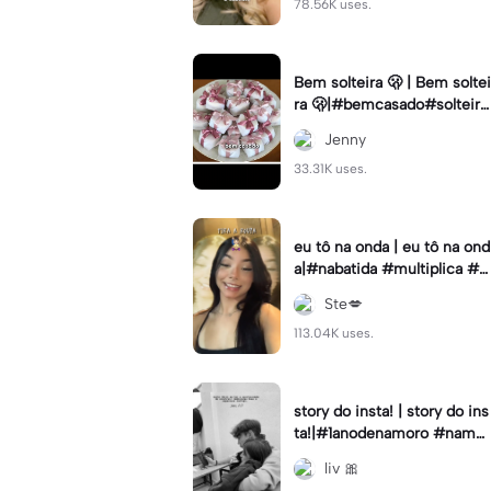
78.56K uses.
Bem solteira 🫢 | Bem soltei
ra 🫢|#bemcasado#solteira
#trendtiktok#i5#viral
Jenny
33.31K uses.
eu tô na onda | eu tô na ond
a|#nabatida #multiplica #e
feitos #efeitoscapcut #vira
Ste💋
lcut
113.04K uses.
story do insta! | story do ins
ta!|#1anodenamoro #namor
o #storynamorados
liv 🎀