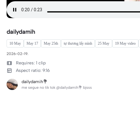
dailydamih
10 May
May 17
May 25th
tự thương lấy mình
25 May
19 May video
2026-02-19.
Requires: 1 clip
Aspect ratio: 9:16
dailydamih💐
me segue no tik tok @dailydamih💐 bjsss