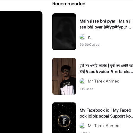
Recommended
Main jisse bhi pyar | Main ji
sse bhi pyar |#fyp#fypツ⁠ #
foryou#foryoupage🔥#viral
ج
66.56K uses.
হ্যাঁ সব গুলাই আমার | হ্যাঁ সব গুলাই আ
মার|#sed#voice #mrtarekah
med#viral#newtemplate😍
Mr Tarek Ahmed
135 uses.
My Facebook id | My Faceb
ook id|plz sobai Support kor
un#𝑆𝐴𝐷💔😓#viralcapcut🔥
Mr Tarek Ahmed
#tr