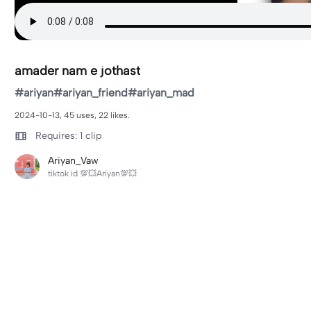
amader nam e jothast
#ariyan#ariyan_friend#ariyan_mad
2024-10-13, 45 uses, 22 likes.
Requires: 1 clip
Ariyan_Vaw
tiktok id 💯💥Ariyan💯💥