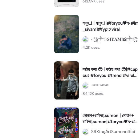
613.59K uses.
মানুষ..! | মানুষ..!|#foryou💗✨#l
_siyam1#fypツviral
꧁༒✨𝐒𝐈𝐘𝐀𝐌"📸༒
4.2K uses.
কষ্টের কথা 🥹 | কষ্টের কথা 🥹|#cap
cut #foryou #trend #viral
#status
ᵀᵃʳᵉᵏ ᶻᵃᵐᵃⁿ
84.12K uses.
সোহাগ+রাফিয়া,sumon | সোহাগ+
রাফিয়া,sumon|#foryou💗✨#f
oryoupage🔥#foryoupege#
SRKingArtSumonoffici
foryoutemplate#for