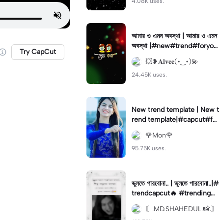
4.08K uses.
আমার ও এমন অবস্থা | আমার ও এমন
অবস্থা |#new#trend#foryou
Try CapCut
#fyp#fypage
💥❥𝐀𝐥𝐯𝐞𝐞(•‿•)💫
24.45K uses.
New trend template | New t
rend template|#capcut#for
you#viral#tiktokktrend#tre
🌹Mon🌹
nding🔥
95.75K uses.
ভুলতে পারবোনা.. | ভুলতে পারবোনা..|#
trendcapcut🔥 #trending🔥
#fypツ⁠ #foryou💗✨#flypシ
〘.MD.SHAHEDUL.📸.〙