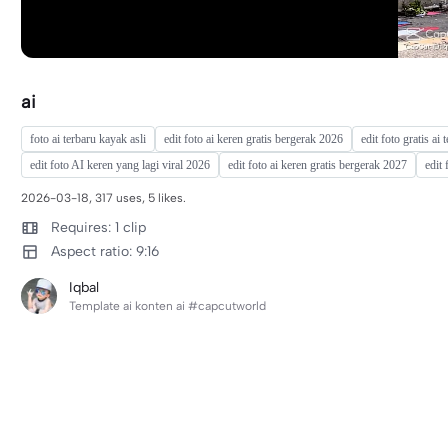
ai
foto ai terbaru kayak asli
edit foto ai keren gratis bergerak 2026
edit foto gratis ai
edit foto AI keren yang lagi viral 2026
edit foto ai keren gratis bergerak 2027
edit 
2026-03-18, 317 uses, 5 likes.
Requires: 1 clip
Aspect ratio: 9:16
Iqbal
Template ai konten ai #capcutworld