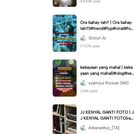
43.63K uses.
Ora bahay tah? | Ora bahay
tah?|#trend#fyp#viral#for
you#status
Shitori Ai
17.07K uses.
kekayaan yang mahal | keka
yaan yang mahal|#vlog#se
muabisa#capcuthq#kata#
syamsul Rizwan {AR}
motivasi#
1.24K uses.
JJ KENYAL GANTI FOTO | J
J KENYAL GANTI FOTO|ra
mein napa #arkanedtxz #c
Arkanedtxz_[TA]
apcuthq #trend