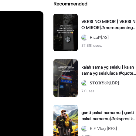
Recommended
VERSI NO MIROR | VERSI N
O MIROR|#memeopening#
jjtipis#trendtiktok#fyp
Rizal®[AS]
37.81K uses.
kalah sama yg selalu | kalah
sama yg selalu|ada #quotes
tory#fyp #foryou
𝐒𝐓𝐎𝐑𝐘𝟔𝟗[LDR]
7K uses.
ganti pakai namamu | ganti
pakai namamu|#ekspresika
n2023#teamrfs#disney#a
E.F Vlog [RFS]
nimation#trend