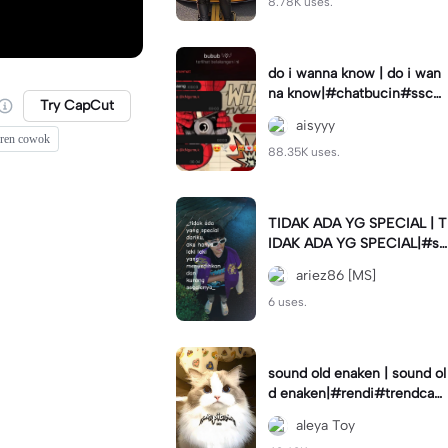
8.78K uses.
do i wanna know | do i wan
na know|#chatbucin#sscha
Try CapCut
t
aisyyy
keren cowok
88.35K uses.
TIDAK ADA YG SPECIAL | T
IDAK ADA YG SPECIAL|#st
atusharian#storywa#lakilaki
ariez86 [MS]
#special#quotes#fyp
6 uses.
sound old enaken | sound ol
d enaken|#rendi#trendcap
cut🔥
aleya Toy