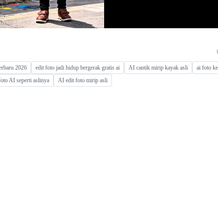
 terbaru 2026
edit foto jadi hidup bergerak gratis ai
AI cantik mirip kayak asli
ai foto 
foto AI seperti aslinya
AI edit foto mirip asli