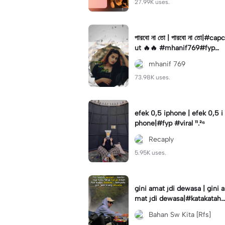
27.99K uses.
পারবো না তো | পারবো না তো|#capc
ut 🔥🔥 #mhanif769#fypツ⁠
#viral✨#trending🔥
mhanif 769
73.98K uses.
efek 0,5 iphone | efek 0,5 i
phone|#fyp #viral ¹¹.²⁶
Recaply
5.95K uses.
gini amat jdi dewasa | gini a
mat jdi dewasa|#katakataha
rini#quotes#laguviral#den
Bahan Sw Kita [Rfs]
nycaknan#kisinan2