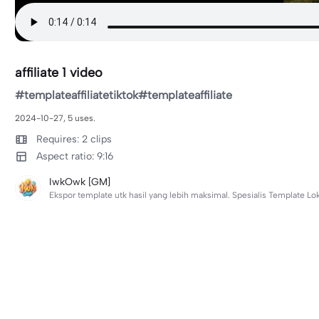
affiliate 1 video
#templateaffiliatetiktok#templateaffiliate
2024-10-27, 5 uses.
Requires: 2 clips
Aspect ratio: 9:16
IwkOwk [GM]
Ekspor template utk hasil yang lebih maksimal. Spesialis Template Lo