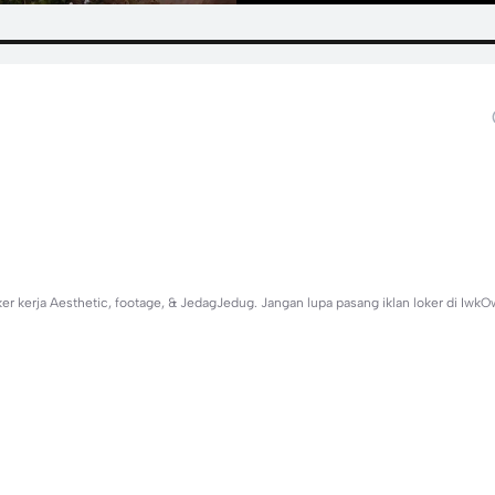
ker kerja Aesthetic, footage, & JedagJedug. Jangan lupa pasang iklan loker di Iw