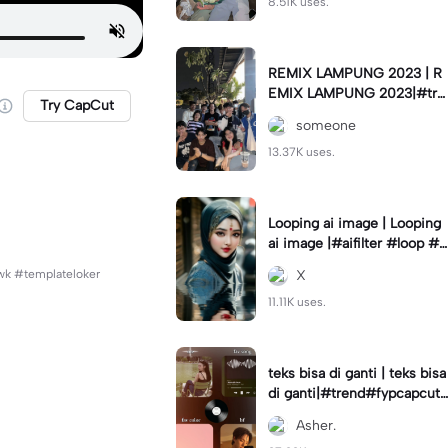
8.51K uses.
REMIX LAMPUNG 2023 | R
EMIX LAMPUNG 2023|#tre
Try CapCut
nd#fyp#remixlampung#la
someone
mpungpride#viral⚡️|
13.37K uses.
Looping ai image | Looping
ai image |#aifilter #loop #a
iimages #IniBaruAi #fyp
kOwk #templateloker
X
11.11K uses.
teks bisa di ganti | teks bisa
di ganti|#trend#fypcapcut
#viral#foryou#4foto
Asher.