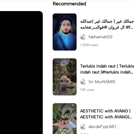
Recommended
جمالك غير | جمالك غير |عبدالله
ال فروان #قوالب_فخامه #fa
khamah00
fakhamah00
1.32M uses.
Terlukis indah raut | Terlukis
indah raut |#terlukis indah r
aut wajah mu dalam benakk
Sri MurNi[MR]
u
139 uses.
AESTHETIC with AYANG |
AESTHETIC with AYANG|#f
yp#template#aestethic#vi
abcdeFyp(AR)
ral#barengpasangan🥰