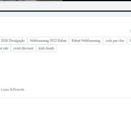
 2026 Divulgação
Weltfrauentag 2022 Rabatt
Rabatt Weltfrauentag
code pas cher
n sale
event discount
kinh doanh
| Lojas & Brands