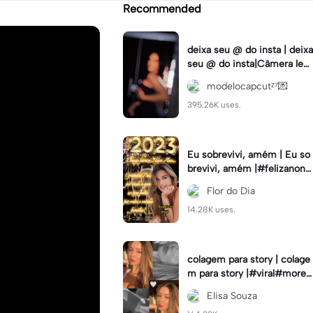
Recommended
deixa seu @ do insta | deixa
seu @ do insta|Câmera lent
a #fyp #viral #trend #fyp
modelocapcutᶻ⁷💌
ツ⁠
395.26K uses.
Eu sobrevivi, amém | Eu so
brevivi, amém |#felizanono
#feliz2023
Flor do Dia
14.28K uses.
colagem para story | colage
m para story |#viral#moren
a#instastory#colagemdefo
Elisa Souza
tos#insta