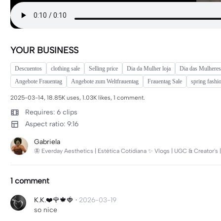
YOUR BUSINESS
Descuentos
clothing sale
Selling price
Dia da Mulher loja
Dia das Mulheres
Angebote Frauentag
Angebote zum Weltfrauentag
Frauentag Sale
spring fashio
2025-03-14, 18.85K uses, 1.03K likes, 1 comment.
Requires: 6 clips
Aspect ratio: 9:16
Gabriela
🦋 Everday Aesthetics | Estética Cotidiana ✨ Vlogs | UGC & Creator's 
1 comment
K.K.❤️🌹🍁🍓
·
2026-03-19
so nice