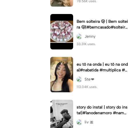
78.56K uses.
Bem solteira 🫢 | Bem soltei
ra 🫢|#bemcasado#solteira
#trendtiktok#i5#viral
Jenny
33.31K uses.
eu tô na onda | eu tô na ond
a|#nabatida #multiplica #e
feitos #efeitoscapcut #vira
Ste💋
lcut
113.04K uses.
story do insta! | story do ins
ta!|#1anodenamoro #namor
o #storynamorados
liv 🎀