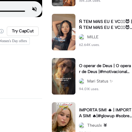
164.33K uses.
Ñ TEM MAIS EU E VC😮‍💨😈 |
Ñ TEM MAIS EU E VC😮‍💨😈|
Try CapCut
#naotemmaiseuevc #letras
MILLE
dinamica #slow
Women's Day offers
62.64K uses.
O operar de Deus | O opera
r de Deus |#motivacional#
deus#cristao#fe#viral
Mari Status ✨️
94.01K uses.
IMPORTA SIM! 🔥 | IMPORT
A SIM! 🔥|#glowup #sobre
mim #viralcut #importasi
Theuslx 🕷️
m ✨