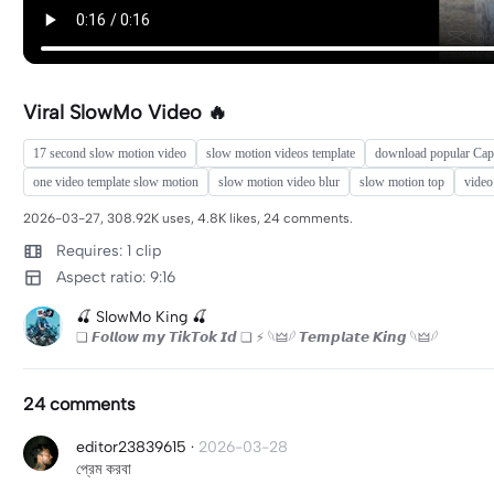
Viral SlowMo Video 🔥
17 second slow motion video
slow motion videos template
download popular Cap
one video template slow motion
slow motion video blur
slow motion top
video
2026-03-27, 308.92K uses, 4.8K likes, 24 comments.
Requires: 1 clip
Aspect ratio: 9:16
🍒 SlowMo King 🍒
❏ 𝙁𝙤𝙡𝙡𝙤𝙬 𝙢𝙮 𝙏𝙞𝙠𝙏𝙤𝙠 𝙄𝙙 ❏ ⚡ 𓆩🜲𓆪 𝙏𝙚𝙢𝙥𝙡𝙖𝙩𝙚 𝙆𝙞𝙣𝙜 𓆩🜲𓆪
24 comments
editor23839615
·
2026-03-28
প্রেম করবা