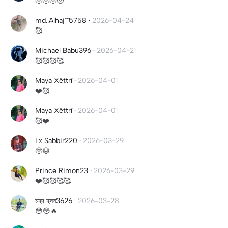
🥺🥺🥺🥺
md..Alhaj""5758
·
2026-04-24
🥰
Michael Babu396
·
2026-04-21
🥰🥰🥰🥰
Maya Xêttrî
·
2026-04-01
❤️🥰
Maya Xêttrî
·
2026-04-01
🥰❤️
Lx Sabbir220
·
2026-03-29
🥺😳
Prince Rimon23
·
2026-03-29
❤️🥰🥰🥰🥰
মহদ হসন3626
·
2026-03-28
😳😳🔥