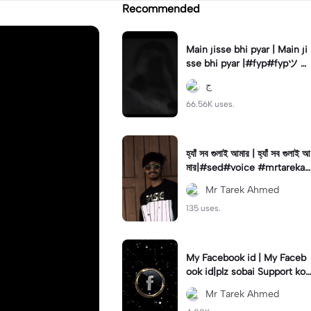
Recommended
Main jisse bhi pyar | Main ji
sse bhi pyar |#fyp#fypツ⁠ #
foryou#foryoupage🔥#viral
ج
66.56K uses.
হ্যাঁ সব গুলাই আমার | হ্যাঁ সব গুলাই আ
মার|#sed#voice #mrtarekah
med#viral#newtemplate😍
Mr Tarek Ahmed
135 uses.
My Facebook id | My Faceb
ook id|plz sobai Support kor
un#𝑆𝐴𝐷💔😓#viralcapcut🔥
Mr Tarek Ahmed
#tr