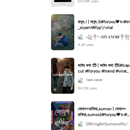
613.59K uses.
মানুষ..! | মানুষ..!|#foryou💗✨#l
_siyam1#fypツviral
꧁༒✨𝐒𝐈𝐘𝐀𝐌"📸༒
4.2K uses.
কষ্টের কথা 🥹 | কষ্টের কথা 🥹|#cap
cut #foryou #trend #viral
#status
ᵀᵃʳᵉᵏ ᶻᵃᵐᵃⁿ
84.12K uses.
সোহাগ+রাফিয়া,sumon | সোহাগ+
রাফিয়া,sumon|#foryou💗✨#f
oryoupage🔥#foryoupege#
SRKingArtSumonoffici
foryoutemplate#for