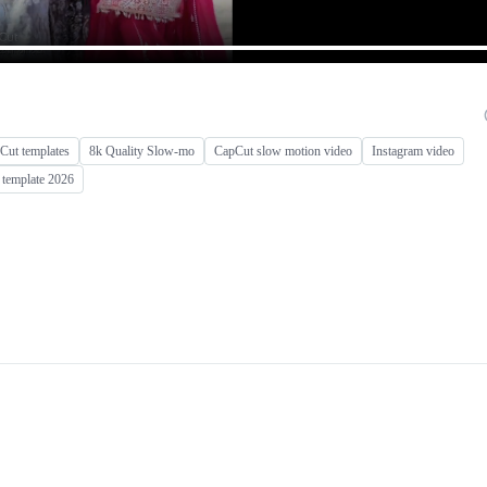
Cut templates
8k Quality Slow-mo
CapCut slow motion video
Instagram video
 template 2026