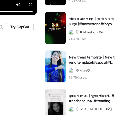
4.08K uses.
আমার ও এমন অবস্থা | আমার ও এমন
অবস্থা |#new#trend#foryou
Try CapCut
#fyp#fypage
💥❥𝐀𝐥𝐯𝐞𝐞(•‿•)💫
24.45K uses.
New trend template | New t
rend template|#capcut#for
you#viral#tiktokktrend#tre
🌹Mon🌹
nding🔥
95.75K uses.
ভুলতে পারবোনা.. | ভুলতে পারবোনা..|#
trendcapcut🔥 #trending🔥
#fypツ⁠ #foryou💗✨#flypシ
〘.MD.SHAHEDUL.📸.〙