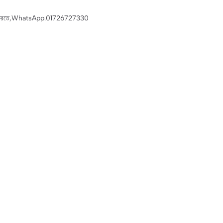
কা কাজ করতে,WhatsApp.01726727330