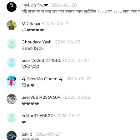
”ব্যর্থ_প্রেমিক..💔
·
2026-03-28
ফ্রী টাইম নষ্ট না করে ঘরে বসে ইনকাম করুন প্রতিদিন ৭০০ থেকে ১২০০ টা
MD Sagar
·
2026-04-24
হাই❤️❤️❤️❤️
Choudary Yash
·
2026-06-25
Randi bsdki
user1762631274580
·
2026-07-21
🥰🥰🥰🥰
🍒 SlowMo Queen 🍒
·
2026-03-27
🥰🔥❤️
user9881433696091
·
2026-03-28
❤️❤️❤️❤️
editor37165537
·
2026-06-01
❤️
Sakib
·
2026-05-27