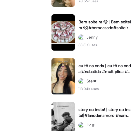
78.56K uses.
Bem solteira 🫢 | Bem soltei
ra 🫢|#bemcasado#solteira
#trendtiktok#i5#viral
Jenny
33.31K uses.
eu tô na onda | eu tô na ond
a|#nabatida #multiplica #e
feitos #efeitoscapcut #vira
Ste💋
lcut
113.04K uses.
story do insta! | story do ins
ta!|#1anodenamoro #namor
o #storynamorados
liv 🎀