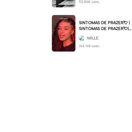
53.86K uses.
SINTOMAS DE PRAZER💘 |
SINTOMAS DE PRAZER💘|#
sintomasdeprazer #viralcut
MILLE
#batida
164.16K uses.