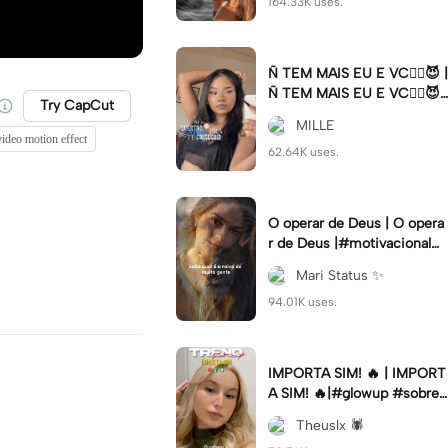
164.33K uses.
Ñ TEM MAIS EU E VC😮‍💨😈 |
Ñ TEM MAIS EU E VC😮‍💨😈|
Try CapCut
#naotemmaiseuevc #letras
MILLE
dinamica #slow
video motion effect
62.64K uses.
O operar de Deus | O opera
r de Deus |#motivacional#
deus#cristao#fe#viral
Mari Status ✨️
94.01K uses.
IMPORTA SIM! 🔥 | IMPORT
A SIM! 🔥|#glowup #sobre
mim #viralcut #importasi
Theuslx 🕷️
m ✨