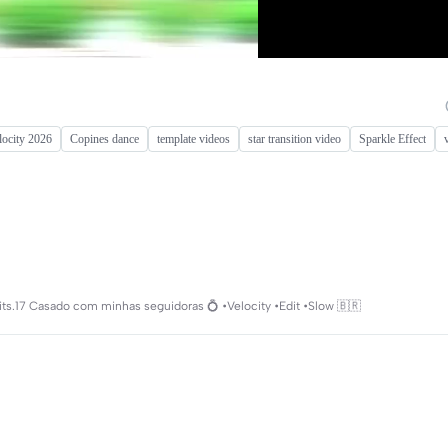
locity 2026
Copines dance
template videos
star transition video
Sparkle Effect
s.17 Casado com minhas seguidoras 💍 •Velocity •Edit •Slow 🇧🇷