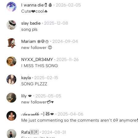
I wanna die🧷🩸
·
2026-02-05
Cute❤️cool🔥
slay badie
·
2025-12-08
song pls
Mariam ❄️🍪⛄
·
2024-09-04
new follower 😍
NYXX_DR34MY
·
2025-11-26
I MISS THIS SONG
kayla
·
2025-02-15
SONG PLZZZ
lily 💋
·
2025-05-05
new follower💳♥︎
𝒜𝓊𝓇ℴ𝓇𝒶𝒷𝓁ℯ ~] 🧸💋
·
2025-04-06
Me just commenting so the comments aren’t 69 anymore
Rafa🇧🇷
·
2024-08-31