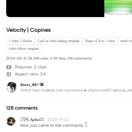
Velocity | Copines
1 video 2 flashes
CapCut video editing template
Shape of You 1 video
trend ve
video effects template
2024-08-31, 56.39K uses, 11.11K likes, 128 comments.
Requires: 2 clips
Aspect ratio: 3:4
𝕷𝖚𝖈𝖆𝖘_𝕰𝖉ᶻ⁷👾
100k🎉 Faço modelos com sua música 🔥 chama insta👇🏾 •@lucas_edit
128 comments
🇯🇲𝒩𝓎𝓁𝒶𝒶❤️‍🔥
·
2025-11-22
How just came to the comments 👇