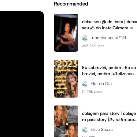
Recommended
deixa seu @ do insta | deixa
seu @ do insta|Câmera lent
a #fyp #viral #trend #fyp
modelocapcutᶻ⁷💌
ツ⁠
395.26K uses.
Eu sobrevivi, amém | Eu so
brevivi, amém |#felizanono
#feliz2023
Flor do Dia
14.28K uses.
colagem para story | colage
m para story |#viral#moren
a#instastory#colagemdefo
Elisa Souza
tos#insta