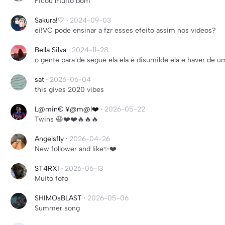
Ficou muito bom
Sakura!♡
·
2024-09-03
ei!VC pode ensinar a fzr esses efeito assim nos videos?
Bella Silva
·
2024-11-28
o gente para de segue ela ela é disumilde ela e haver de 
sat
·
2026-06-04
this gives 2020 vibes
L@min€ ¥@m@l❤️
·
2026-05-22
Twins 😆❤️❤️🔥🔥🔥
Angelsfly
·
2026-04-26
New follower and like✨❤️
ST4RXI
·
2026-06-13
Muito fofo
SHIMOsBLAST
·
2026-05-06
Summer song