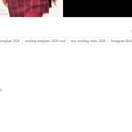
template 2026
trending templates 2026 viral
new trending video 2026
Instagram Reel
y0