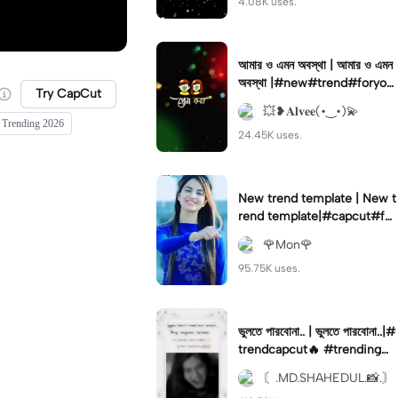
4.08K uses.
আমার ও এমন অবস্থা | আমার ও এমন
অবস্থা |#new#trend#foryou
Try CapCut
#fyp#fypage
💥❥𝐀𝐥𝐯𝐞𝐞(•‿•)💫
 Trending 2026
24.45K uses.
New trend template | New t
rend template|#capcut#for
you#viral#tiktokktrend#tre
🌹Mon🌹
nding🔥
95.75K uses.
ভুলতে পারবোনা.. | ভুলতে পারবোনা..|#
trendcapcut🔥 #trending🔥
#fypツ⁠ #foryou💗✨#flypシ
〘.MD.SHAHEDUL.📸.〙