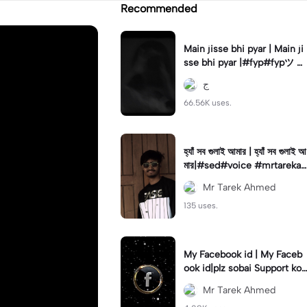
Recommended
Main jisse bhi pyar | Main ji
sse bhi pyar |#fyp#fypツ⁠ #
foryou#foryoupage🔥#viral
ج
66.56K uses.
হ্যাঁ সব গুলাই আমার | হ্যাঁ সব গুলাই আ
মার|#sed#voice #mrtarekah
med#viral#newtemplate😍
Mr Tarek Ahmed
135 uses.
My Facebook id | My Faceb
ook id|plz sobai Support kor
un#𝑆𝐴𝐷💔😓#viralcapcut🔥
Mr Tarek Ahmed
#tr