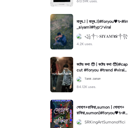
613.59K uses.
মানুষ..! | মানুষ..!|#foryou💗✨#l
_siyam1#fypツviral
꧁༒✨𝐒𝐈𝐘𝐀𝐌"📸༒
4.2K uses.
কষ্টের কথা 🥹 | কষ্টের কথা 🥹|#cap
cut #foryou #trend #viral
#status
ᵀᵃʳᵉᵏ ᶻᵃᵐᵃⁿ
84.12K uses.
সোহাগ+রাফিয়া,sumon | সোহাগ+
রাফিয়া,sumon|#foryou💗✨#f
oryoupage🔥#foryoupege#
SRKingArtSumonoffici
foryoutemplate#for