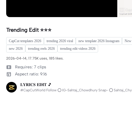
Trending Edit ⭐️⭐️⭐️
CapCut templates 2026
trending 2026 viral
new template 2026 Instagram
New 
new 2026
trending reels 2026
trending edit videos 2026
2026-04-14, 17.75K uses, 185 likes.
Requires: 7 clips
Aspect ratio: 9:16
𝐋𝐘𝐑𝐈𝐂𝐒 𝐄𝐃𝐈𝐓 🎵
#CapCutWorld Follow ⭕️ IG-Sahtaj_Chowdhury Snap- ⭕️ Sahtaj_Ch