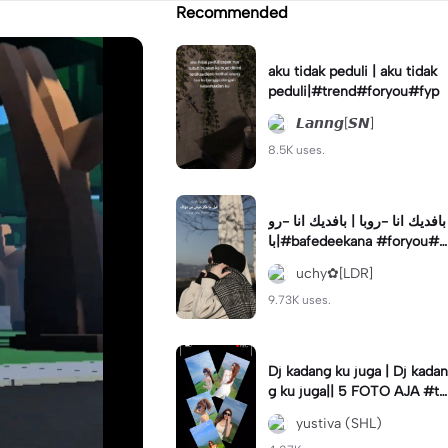
Recommended
aku tidak peduli | aku tidak
peduli|#trend#foryou#fyp
𝙇𝙖𝙣𝙣𝙜[𝙎𝙉]
8.5K uses.
بافديك انا -روبا | بافديك انا -رو
با|#bafedeekana #foryou#a
rabic#arabicsong#fyp
uchy✿[LDR]
9.73K uses.
Dj kadang ku juga | Dj kadan
g ku juga|| 5 FOTO AJA #tr
ansisi #soundviraltiktok #fy
yustiva (SHL)
p #trend