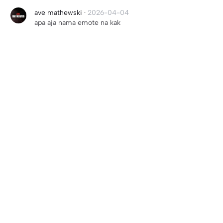
ave mathewski
·
2026-04-04
apa aja nama emote na kak