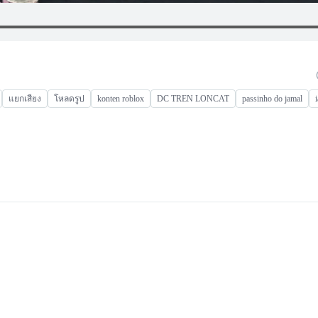
แยกเสียง
โหลดรูป
konten roblox
DC TREN LONCAT
passinho do jamal