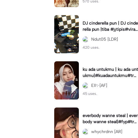
570 uses.
DJ cinderella pun | DJ cinde
rella pun |tiba #jjtipis#viral
#fyp#cinderellapuntiba #m
Ndut05 [LDR]
irror
420 uses.
ku ada untukmu | ku ada unt
ukmu|#kuadauntukmu#tre
nd#viral#fyp#foryou
Ell✨[AF]
45 uses.
everbody wanne steal | ever
body wanne steal|#fyp#tre
ndtiktiktok #ekspresikanjan
whychrdnn [AR]
uari