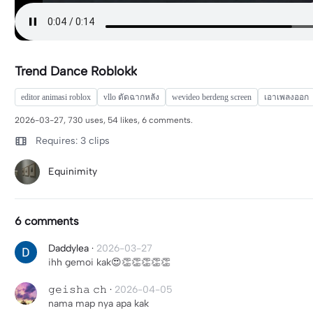
Trend Dance Roblokk
editor animasi roblox
vllo ตัดฉากหลัง
wevideo berdeng screen
เอาเพลงออก
2026-03-27, 730 uses, 54 likes, 6 comments.
Requires: 3 clips
Equinimity
6 comments
Daddylea
·
2026-03-27
ihh gemoi kak😍👏👏👏👏👏
𝚐𝚎𝚒𝚜𝚑𝚊 𝚌𝚑
·
2026-04-05
nama map nya apa kak