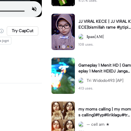
4.07K uses.
JJ VIRAL KECE | JJ VIRAL K
ECE|bismillah rame #jjtipis
Try CapCut
#viral#fyp#ipan_prst
𝐈𝐩𝐚𝐧[𝐀𝐌]
ia joget
108 uses.
Gameplay 1 Menit HD | Gam
eplay 1 Menit HD|DJ Jangan
Ganggu Pacarku #mlbbgam
Tri Widodo493 [AP]
eplay #mlbbtrendtiktok
413 uses.
my moms calling | my mom
s calling|#fyp#liriklagu#tre
nd#cellam
— cell am ★