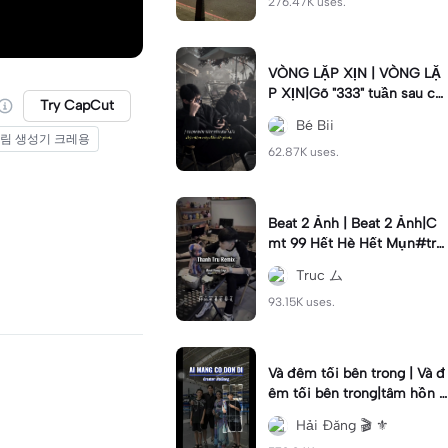
276.47K uses.
VÒNG LẶP XỊN | VÒNG LẶ
P XỊN|Gõ "333" tuần sau ca
Try CapCut
o lên 2cm #2anh#vonglap
Bé Bii
그림 생성기 크레용
62.87K uses.
Beat 2 Ảnh | Beat 2 Ảnh|C
mt 99 Hết Hè Hết Mụn#tru
c
Truc ム
93.15K uses.
Và đêm tối bên trong | Và đ
êm tối bên trong|tâm hồn t
ừng dòng suy nghĩ ta xa nha
Hải Đăng 🎬 ⚜
u vì #haidang #xh