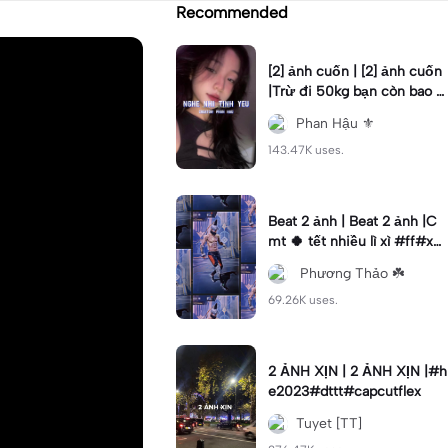
Recommended
[2] ảnh cuốn | [2] ảnh cuốn
|Trừ đi 50kg bạn còn bao n
hiêu? #phanhau #beat #fy
Phan Hậu ⚜️
p #xh
143.47K uses.
Beat 2 ảnh | Beat 2 ảnh |C
mt 🍀 tết nhiều lì xì #ff#xh
#tetmaiman#kimhoa#nvk1
ㅤ Phương Thảo ☘️
8
69.26K uses.
2 ẢNH XỊN | 2 ẢNH XỊN |#h
e2023#dttt#capcutflex
Tuyet [TT]