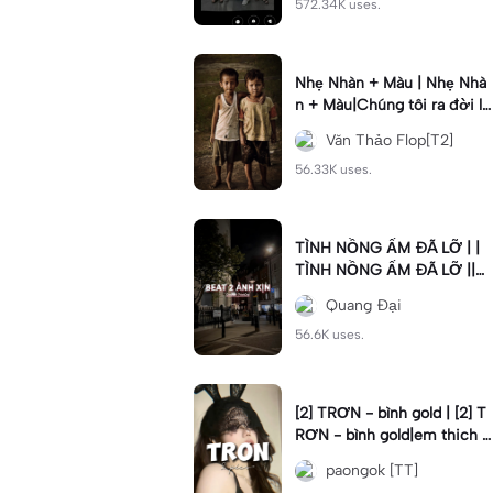
572.34K uses.
Nhẹ Nhàn + Màu | Nhẹ Nhà
n + Màu|Chúng tôi ra đời lă
n lộn phải nói nghĩa khí#nh
Văn Thảo Flop[T2]
enhan
56.33K uses.
TÌNH NỒNG ẤM ĐÃ LỠ | |
TÌNH NỒNG ẤM ĐÃ LỠ ||C
mt “999” rủi ro qua đi #xhu
Quang Đại
ong📌 #trinhdai #vonglap
56.6K uses.
[2] TRƠN - bình gold | [2] T
RƠN - bình gold|em thich c
hoi do#dttt#tron#binhgold
paongok [TT]
#2anhnhennhang#fyp