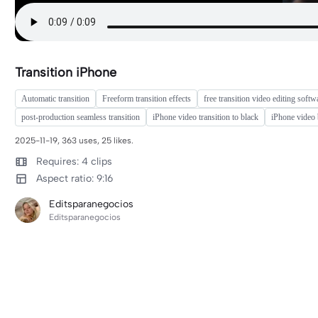
Transition iPhone
Automatic transition
Freeform transition effects
free transition video editing softw
post-production seamless transition
iPhone video transition to black
iPhone video 
2025-11-19, 363 uses, 25 likes.
Requires: 4 clips
Aspect ratio: 9:16
Editsparanegocios
Editsparanegocios