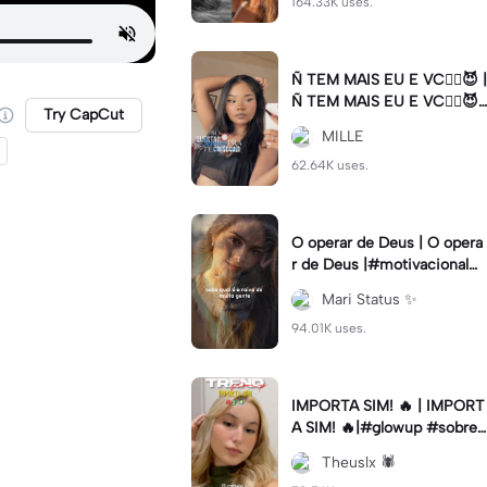
164.33K uses.
Ñ TEM MAIS EU E VC😮‍💨😈 |
Ñ TEM MAIS EU E VC😮‍💨😈|
Try CapCut
#naotemmaiseuevc #letras
MILLE
dinamica #slow
62.64K uses.
O operar de Deus | O opera
r de Deus |#motivacional#
deus#cristao#fe#viral
Mari Status ✨️
94.01K uses.
IMPORTA SIM! 🔥 | IMPORT
A SIM! 🔥|#glowup #sobre
mim #viralcut #importasi
Theuslx 🕷️
m ✨