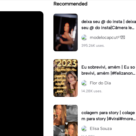
Recommended
deixa seu @ do insta | deixa
seu @ do insta|Câmera lent
a #fyp #viral #trend #fyp
modelocapcutᶻ⁷💌
ツ⁠
395.26K uses.
Eu sobrevivi, amém | Eu so
brevivi, amém |#felizanono
#feliz2023
Flor do Dia
14.28K uses.
colagem para story | colage
m para story |#viral#moren
a#instastory#colagemdefo
Elisa Souza
tos#insta