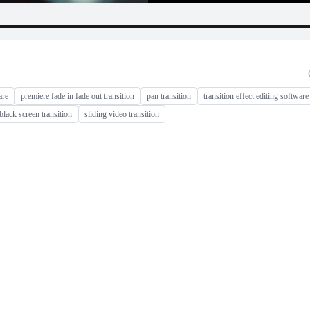
are
premiere fade in fade out transition
pan transition
transition effect editing software
black screen transition
sliding video transition