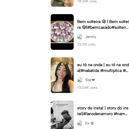
78.56K uses.
Bem solteira 🫢 | Bem soltei
ra 🫢|#bemcasado#solteira
#trendtiktok#i5#viral
Jenny
33.31K uses.
eu tô na onda | eu tô na ond
a|#nabatida #multiplica #e
feitos #efeitoscapcut #vira
Ste💋
lcut
113.04K uses.
story do insta! | story do ins
ta!|#1anodenamoro #namor
o #storynamorados
liv 🎀