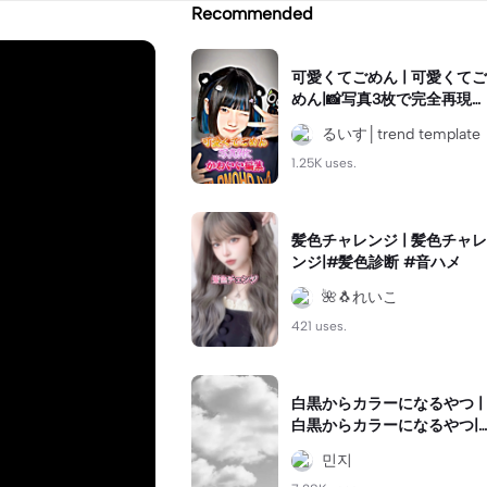
Recommended
可愛くてごめん | 可愛くてご
めん|📸写真3枚で完全再現で
きます！
るいす│trend template
1.25K uses.
髪色チャレンジ | 髪色チャレ
ンジ|#髪色診断 #音ハメ
🌺🐧れいこ
421 uses.
白黒からカラーになるやつ |
白黒からカラーになるやつ|
#白黒からカラー
︎민지