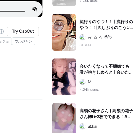
7.28K uses.
流行りのやつ！！ | 流行りの
やつ！！|久しぶりのこうい
Try CapCut
う編集！！ この曲よすぎて
み る る 🐣💘
めっちゃ聞いてるw ばずれ
ジョジョ
ウルジャン
（（
31 uses.
会いたくなって不機嫌でも
君が抱きしめると | 会いたく
なって不機嫌でも君が抱き
M
しめると|トロトロ溶けちゃ
4.24K uses.
うよ__ #スロー編集
高嶺の花子さん | 高嶺の花子
さん|📷✨3枚でできる！#キ
フレ編集 #キフレ振動
🌊kai