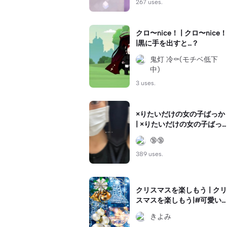
267 uses.
クロ〜nice！ | クロ〜nice！
|黒に手を出すと…？
鬼灯 冷⚰️(モチベ低下
中)
3 uses.
×りたいだけの女の子ばっか
| ×りたいだけの女の子ばっ
か|#ラップ
🔞🔞
389 uses.
クリスマスを楽しもう | クリ
スマスを楽しもう|#可愛い
クリスマス#HAPPY#雪
きよみ