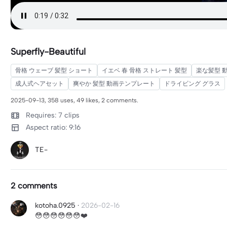
Superfly-Beautiful
骨格 ウェーブ 髪型 ショート
イエベ 春 骨格 ストレート 髪型
楽な髪型 
成人式ヘアセット
爽やか 髪型 動画テンプレート
ドライビング グラス
2025-09-13, 358 uses, 49 likes, 2 comments.
Requires: 7 clips
Aspect ratio: 9:16
TE-
2 comments
kotoha.0925
·
2026-02-16
😳😳😳😳😳😳❤️