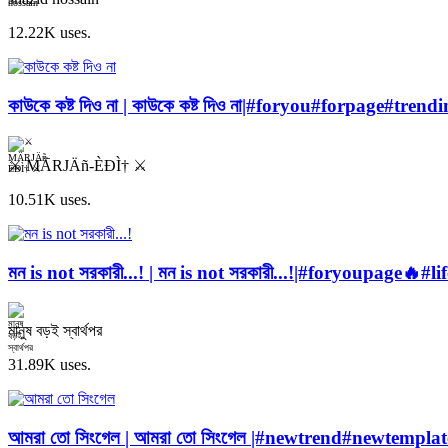
12.22K uses.
কাউকে কষ্ট দিও না | কাউকে কষ্ট দিও না|#foryou#forpage#tr
⚔️ MÄRJÄñ-ÈÐÌ† ⚔️
10.51K uses.
মন is not সরকারী...! | মন is not সরকারী...!|#foryoupage
মানুষ বড়ই স্বার্থপর
31.89K uses.
আমরা তো সিংগেল | আমরা তো সিংগেল |#newtrend#newtemplat