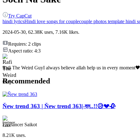
Try CapCut
hindi lyrics
Hindi love songs for couple
couple photos template hindi 
2024-05-30, 62.38K uses, 7.16K likes.
Requires: 2 clips
Aspect ratio: 4:3
Rafi The Weird Guy
I always believe allah help us in every moment
Recommended
Ňew trend 363 | Ňew trend 363|-হুম..!!😥💔🥀
Freelancer Saikot
8.21K uses.