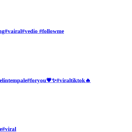
ending#vairal#vedio #followme
#lifelintempale#foryou💗✨#viraltiktok🔥
e#viral