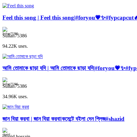
Feel this song | Feel this song|#foryou💗✨#fypcapcu
Sultan75386
94.22K uses.
আমি তোমাকে ছাড়া যদি | আমি তোমাকে ছাড়া যদি|#foryou💗✨
Sultan75386
34.96K uses.
জান বিয়া করবা | জান বিয়া করবা|কমেন্টে বইলা দেন প্লিজ#shazid
shazid hossain