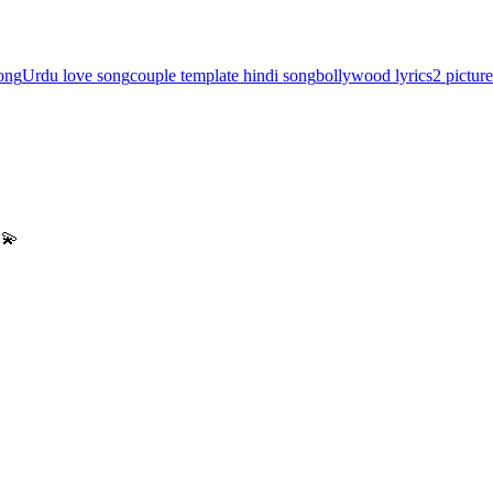
song
Urdu love song
couple template hindi song
bollywood lyrics
2 pictur
💫