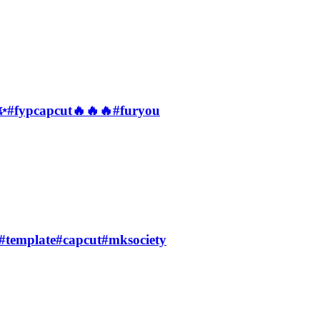
iral✨#fypcapcut🔥🔥🔥#furyou
ou#template#capcut#mksociety