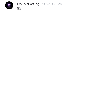
DM Marketing
·
2026-03-25
🥰