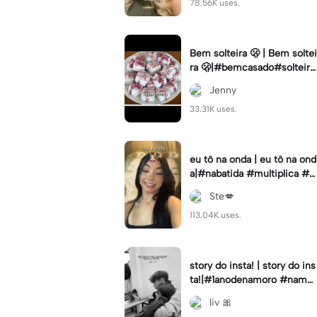
78.56K uses.
Bem solteira 🫢 | Bem soltei
ra 🫢|#bemcasado#solteira
#trendtiktok#i5#viral
Jenny
33.31K uses.
eu tô na onda | eu tô na ond
a|#nabatida #multiplica #e
feitos #efeitoscapcut #vira
Ste💋
lcut
113.04K uses.
story do insta! | story do ins
ta!|#1anodenamoro #namor
o #storynamorados
liv 🎀