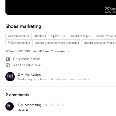
Shoes marketing
waterproof shoes
DB shoes
zapatos DB
Product example
Product review ar
Market promotion
product promotion video production
product promotion video 
2026-03-12, 230 uses, 10 likes, 2 comments.
Requires: 9 clips
Aspect ratio: 9:16
DM Marketing
Marketing templates that make your brand stand out.
2 comments
DM Marketing
·
2026-03-12
🔥🔥🔥