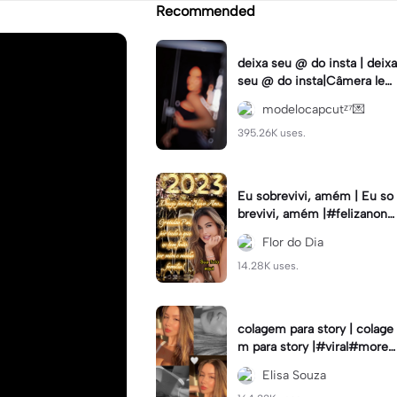
Recommended
deixa seu @ do insta | deixa
seu @ do insta|Câmera lent
a #fyp #viral #trend #fyp
modelocapcutᶻ⁷💌
ツ⁠
395.26K uses.
Eu sobrevivi, amém | Eu so
brevivi, amém |#felizanono
#feliz2023
Flor do Dia
14.28K uses.
colagem para story | colage
m para story |#viral#moren
a#instastory#colagemdefo
Elisa Souza
tos#insta