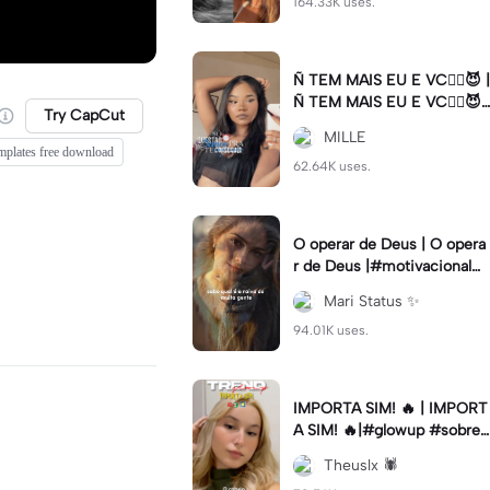
164.33K uses.
Ñ TEM MAIS EU E VC😮‍💨😈 |
Ñ TEM MAIS EU E VC😮‍💨😈|
Try CapCut
#naotemmaiseuevc #letras
MILLE
dinamica #slow
mplates free download
62.64K uses.
O operar de Deus | O opera
r de Deus |#motivacional#
deus#cristao#fe#viral
Mari Status ✨️
94.01K uses.
IMPORTA SIM! 🔥 | IMPORT
A SIM! 🔥|#glowup #sobre
mim #viralcut #importasi
Theuslx 🕷️
m ✨