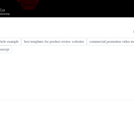
ticle example
best templates for product review websites
commercial promotion video te
concept