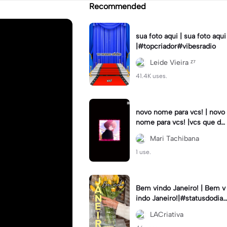
Recommended
sua foto aqui | sua foto aqui
|#topcriador#vibesradio
Leide Vieira ᶻ⁷
41.4K uses.
novo nome para vcs! | novo
nome para vcs! |vcs que de
cidem! :3 #tokyo_revenger
Mari Tachibana
s #hinatatachibana
1 use.
Bem vindo Janeiro! | Bem v
indo Janeiro!|#statusdodia
#bemvindojaneiro #rumoa
LACriativa
otop #bemvindo2024