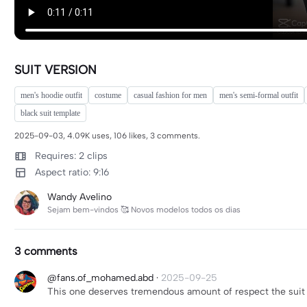
SUIT VERSION
men's hoodie outfit
costume
casual fashion for men
men's semi-formal outfit
black suit template
2025-09-03, 4.09K uses, 106 likes, 3 comments.
Requires: 2 clips
Aspect ratio: 9:16
Wandy Avelino
Sejam bem-vindos 🥰 Novos modelos todos os dias
3 comments
@fans.of_mohamed.abd
·
2025-09-25
This one deserves tremendous amount of respect the suit i