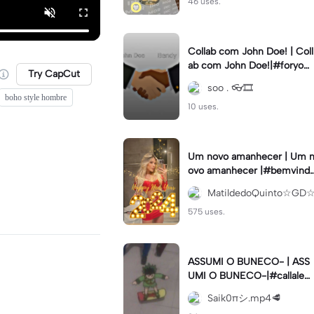
46 uses.
Collab com John Doe! | Coll
ab com John Doe!|#foryou
Try CapCut
#trend #viral #xyzbca #sm
soo . 👓🎞️
tbendy
boho style hombre
10 uses.
Um novo amanhecer | Um n
ovo amanhecer |#bemvind
2024#fimdeano
MatildedoQuinto☆GD
575 uses.
ASSUMI O BUNECO- | ASS
UMI O BUNECO-|#callaleat
ória#meme#modelo#viral
Saik0πシ︎.mp4🥩
#fypcapcut🔥🔥🔥