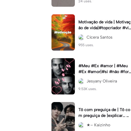
24 uses.
Motivação de vida | Motivaç
ão de vida|#topcriador #vib
esmotiva
Cícera Santos
955 uses.
#Meu #Ex #amor | #Meu
#Ex #amor|#si #não #for
#pedir #muito
Jesyany Oliveira
9.53K uses.
Tô com preguiça de | Tô co
m preguiça de |explicar... #
Cabelorosa
★– Kaizinho