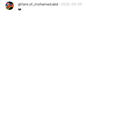
@fans.of_mohamed.abd
·
2025-09-25
❤️