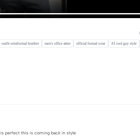
outfit semiformal hombre
men's office attire
official formal wear
AI cool guy style
s perfect this is coming back in style