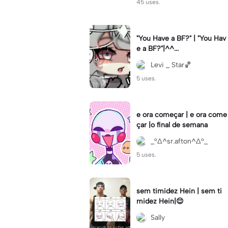
45 uses.
"You Have a BF?" | "You Hav
e a BF?"|^^...
Levi _ Star🏀
5 uses.
e ora começar | e ora come
çar |o final de semana
_°∆^sr.afton^∆°_
5 uses.
sem timidez Hein | sem ti
midez Hein|😌
Sally