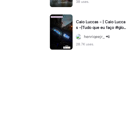
38 uses.
Caio Luccas - | Caio Lucca
s -|Tudo que eu faço #glow
up#caioluccas#tipografia#l
henriqeejr_ 📲
yrics
28.7K uses.