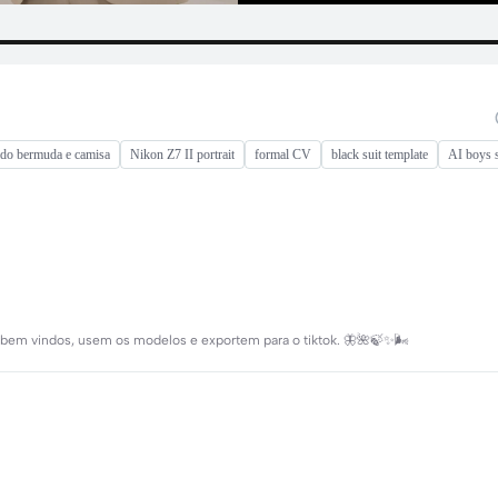
ido bermuda e camisa
Nikon Z7 II portrait
formal CV
black suit template
AI boys s
m bem vindos, usem os modelos e exportem para o tiktok. 🦋🌺🍃✨️🌬