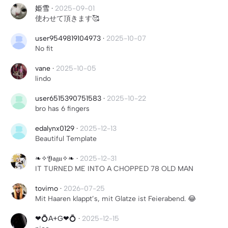
姫雪
·
2025-09-01
使わせて頂きます🥰
user9549819104973
·
2025-10-07
No fit
vane
·
2025-10-05
lindo
user6515390751583
·
2025-10-22
bro has 6 fingers
edalynx0129
·
2025-12-13
Beautiful Template
❧✧𝔜𝔞𝔤𝔲✧❧
·
2025-12-31
IT TURNED ME INTO A CHOPPED 78 OLD MAN
tovimo
·
2026-07-25
Mit Haaren klappt’s, mit Glatze ist Feierabend. 😂
❤💍A+G❤💍
·
2025-12-15