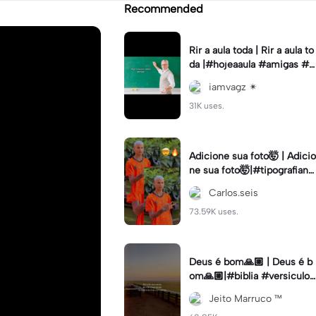
Recommended
Rir a aula toda | Rir a aula to
da |#hojeaaula #amigas #tr
endtikitok #melhoresamiga
iamvagz ✴︎
s
31K uses.
Adicione sua foto🤯 | Adicio
ne sua foto🤯|#tipografiano
va #status #tipografia
Carlos.seis
73.59K uses.
Deus é bom🙏🏼 | Deus é b
om🙏🏼|#biblia #versiculo
#cristao #agro #tipografia
Jeito Marruco ™️
#fy #fyp