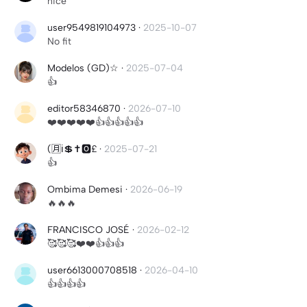
nice
user9549819104973
·
2025-10-07
No fit
Modelos (GD)☆
·
2025-07-04
👍
editor58346870
·
2026-07-10
❤️❤️❤️❤️❤️👍👍👍👍👍
(🈷️ℹ️💲✝️🅾️£
·
2025-07-21
👍
Ombima Demesi
·
2026-06-19
🔥🔥🔥
FRANCISCO JOSÉ
·
2026-02-12
🥰🥰🥰❤️❤️👍👍👍
user6613000708518
·
2026-04-10
👍👍👍👍