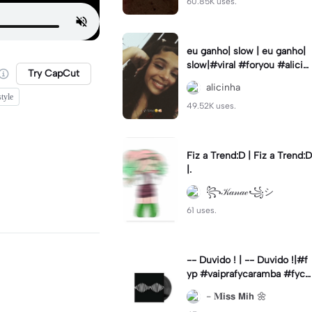
60.85K uses.
eu ganho| slow | eu ganho|
slow|#viral #foryou #alicin
Try CapCut
ha #cameralenta #slow
alicinha
tyle
49.52K uses.
Fiz a Trend:D | Fiz a Trend:D
|.
꧂𝒦𝒶𝓃𝒶ℯ꧁シ
61 uses.
-- Duvido ! | -- Duvido !|#f
yp #vaiprafycaramba #fyca
pcut #viral
- 𝐌𝗶𝘀𝘀 𝗠𝗶𝗵 🌼