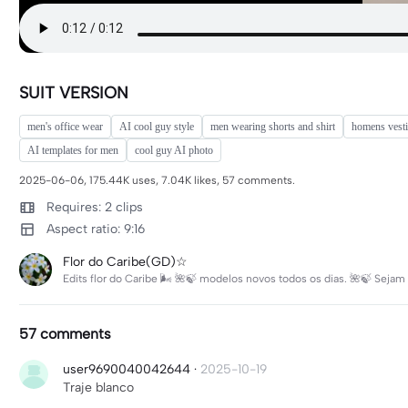
SUIT VERSION
men's office wear
AI cool guy style
men wearing shorts and shirt
homens vest
AI templates for men
cool guy AI photo
2025-06-06, 175.44K uses, 7.04K likes, 57 comments.
Requires: 2 clips
Aspect ratio: 9:16
Flor do Caribe(GD)☆
Edits flor do Caribe 🌬 🌺🍃 modelos novos todos os dias. 🌺🍃 Seja
57 comments
user9690040042644
·
2025-10-19
Traje blanco