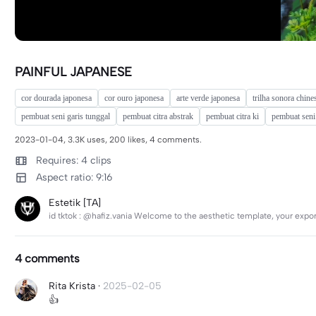
PAINFUL JAPANESE
cor dourada japonesa
cor ouro japonesa
arte verde japonesa
trilha sonora chine
pembuat seni garis tunggal
pembuat citra abstrak
pembuat citra ki
pembuat seni 
2023-01-04, 3.3K uses, 200 likes, 4 comments.
Requires: 4 clips
Aspect ratio: 9:16
Estetik [TA]
id tktok : @hafiz.vania Welcome to the aesthetic template, your exp
4 comments
Rita Krista
·
2025-02-05
👍