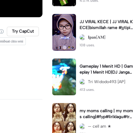
4.07K uses.
JJ VIRAL KECE | JJ VIRAL K
ECE|bismillah rame #jjtipis
Try CapCut
#viral#fyp#ipan_prst
𝐈𝐩𝐚𝐧[𝐀𝐌]
embuat citra seni
108 uses.
Gameplay 1 Menit HD | Gam
eplay 1 Menit HD|DJ Jangan
Ganggu Pacarku #mlbbgam
Tri Widodo493 [AP]
eplay #mlbbtrendtiktok
413 uses.
my moms calling | my mom
s calling|#fyp#liriklagu#tre
nd#cellam
— cell am ★