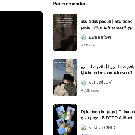
Recommended
aku tidak peduli | aku tidak
peduli|#trend#foryou#fyp
𝙇𝙖𝙣𝙣𝙜[𝙎𝙉]
8.5K uses.
بافديك انا -روبا | بافديك انا -رو
با|#bafedeekana #foryou#a
rabic#arabicsong#fyp
uchy✿[LDR]
9.73K uses.
Dj kadang ku juga | Dj kadan
g ku juga|| 5 FOTO AJA #tr
ansisi #soundviraltiktok #fy
yustiva (SHL)
p #trend