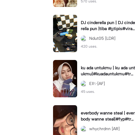
570 uses.
DJ cinderella pun | DJ cinde
rella pun |tiba #jjtipis#viral
#fyp#cinderellapuntiba #m
Ndut05 [LDR]
irror
420 uses.
ku ada untukmu | ku ada unt
ukmu|#kuadauntukmu#tre
nd#viral#fyp#foryou
Ell✨[AF]
45 uses.
everbody wanne steal | ever
body wanne steal|#fyp#tre
ndtiktiktok #ekspresikanjan
whychrdnn [AR]
uari