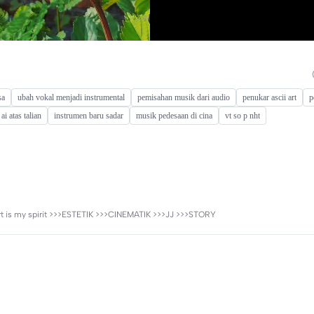
sa
ubah vokal menjadi instrumental
pemisahan musik dari audio
penukar ascii art
p
ai atas talian
instrumen baru sadar
musik pedesaan di cina
vt so p nht
ort is my spirit >>>ESTETIK >>>CINEMATIK >>>JJ >>>STORY