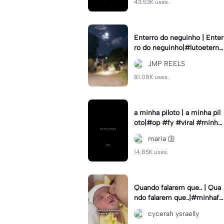
43.53K uses.
Enterro do neguinho | Enter
ro do neguinho|#lutoeterno
#saudadeseterna #amizada
JMP REELS
de #emalta #fypcapc
81.08K uses.
a minha piloto | a minha pil
oto|#op #fy #viral #minha
piloto #prapilotar
maria 🛐
14.85K uses.
Quando falarem que.. | Qua
ndo falarem que..|#minhafa
milia#diadascriancas#mae
cycerah ysraelly
efilho#cameralenta