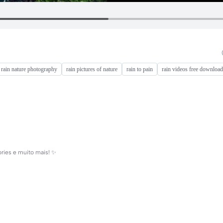
rain nature photography
rain pictures of nature
rain to pain
rain videos free download
ries e muito mais! ✨