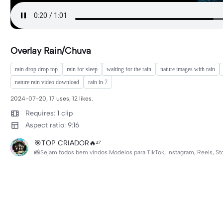
Overlay Rain/Chuva
rain drop drop top
rain for sleep
waiting for the rain
nature images with rain
nature rain video download
rain in 7
2024-07-20, 17 uses, 12 likes.
Requires: 1 clip
Aspect ratio: 9:16
🎯TOP CRIADOR🔥ᶻ⁷
📸Sejam todos bem vindos.Modelos para TikTok, Instagram, Reels, Sto