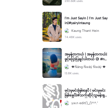
230.66K uses.
I'm Just Sayin | I'm Just Say
in|#yairyintaung
Kaung Thant Hein
74.48K uses.
အမှန်တကယ် | အမှန်တကယ်|
ဖွင့်ပြောပြချင်ပါတယ် 😥 #nw
ay #foryou
🍁Ñâng Ñwãý Ñwãý 🍁
13.8K uses.
မင်းမှမင်းဖြစ်နေပိ | မင်းမှမင်း
ဖြစ်နေပိ|#သက်ဆိုင်သူမန်းရှ
င်းခေါ် #mtခေါ်လိုက်တော့ #
y.w.n edit(\_/)^^."
ရောက်စမ်းကွာ