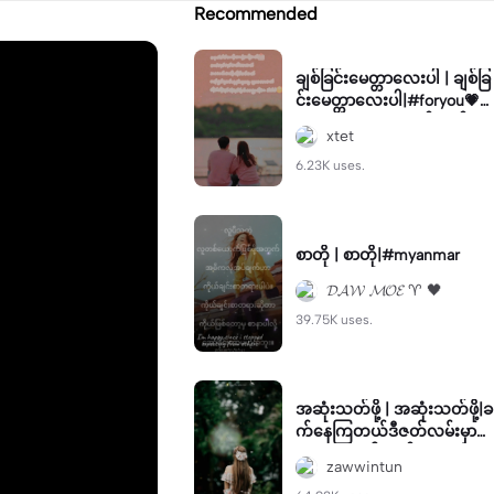
Recommended
ချစ်ခြင်းမေတ္တာလေးပါ | ချစ်ခြ
င်းမေတ္တာလေးပါ|#foryou💗✨
#gu#viral✨ #မလုပ်တက်လု
xtet
ပ်တက်edit
6.23K uses.
စာတို | စာတို|#myanmar
𝓓𝓐𝓦 𝓜𝓞𝓔 ♈ 🖤
39.75K uses.
အဆုံးသတ်ဖို့ | အဆုံးသတ်ဖို့|ခ
က်နေကြတယ်ဒီဇတ်လမ်းမှာ#
ယူသုံးလို့ရပါတယ်😘😘😘
zawwintun