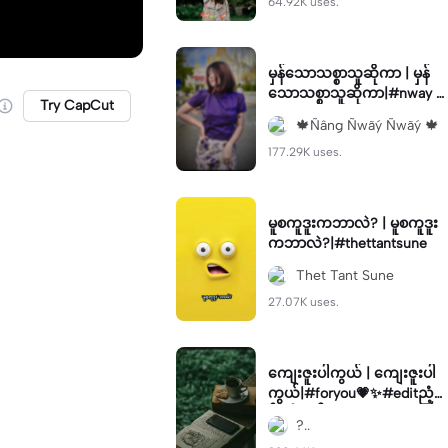
64.92K uses.
မှန်သောသစ္စာသူဆိုကာ | မှန်
သောသစ္စာသူဆိုကာ|#nway #
Try CapCut
foryou💗✨
🍁Ñâng Ñwãý Ñwãý 🍁
177.29K uses.
မူစကူဒူးကဘာလဲ? | မူစကူဒူး
ကဘာလဲ?|#thettantsune
Thet Tant Sune
27.07K uses.
ကျေးဇူးပါကွယ် | ကျေးဇူးပါ
ကွယ်|#foryou💗✨#editညံ့ခြ
င်းသီးခံပါ#kyawzinthaw#vir
?..
al✨