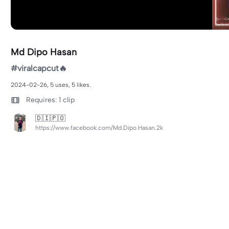
Md Dipo Hasan
#viralcapcut🔥
2024-02-26, 5 uses, 5 likes.
Requires: 1 clip
🇩 🇮 🇵 🇴
https://www.facebook.com/Md.Dipo.Hasan.2k