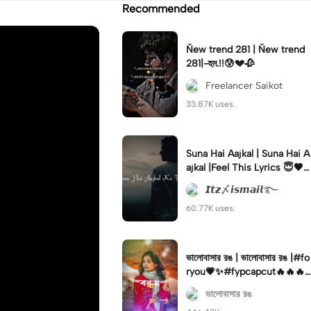
Recommended
Ňew trend 281 | Ňew trend
281|-হুম.!!😰💔🥀
Freelancer Saikot
33.87K uses.
Suna Hai Aajkal | Suna Hai A
ajkal |Feel This Lyrics 😇🖤
#foryou#fyp#itzismail10
𝙄𝙩𝙯〆𝙞𝙨𝙢𝙖𝙞𝙡࿐
60.77K uses.
ভালোবাসার রঙ | ভালোবাসার রঙ |#fo
ryou💗✨#fypcapcut🔥🔥🔥
#fypツ⁠ #fyp#viral#foryou
ভালোবাসার রঙ