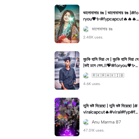
ভালোবাসার রঙ | ভালোবাসার রঙ |#fo
ryou💗✨#fypcapcut🔥🔥🔥
#fypcapcut🔥🔥🔥#fypツ⁠
ভালোবাসার রঙ
2.48K uses.
মুচকি হাসি দিয়া সে | মুচকি হাসি দিয়া সে
|কই চলে গেল..!!💝#foryou💗✨#
viralfyp⚡️#trendviral🔥
🇷 🇰 🇷 🇦 🇰 🇮 🇧
4.6K uses.
তুমি কষ্ট দিয়েছো | তুমি কষ্ট দিয়েছো |#
viralcapcut🔥#viral#fyp#fo
ryou#videotemplate
Anu Marma 87
47.01K uses.