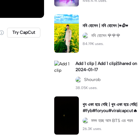
446.47K uses.
নবি হোসেন | নবি হোসেন |♥️🥀♥️
Try CapCut
নবি হোসেন 🌹🌹🌹
84.19K uses.
Add 1 clip | Add 1 clip|Shared on
2024-01-17
Shourob
38.05K uses.
খুব একা হয়ে গেছি | খুব একা হয়ে গেছি|
#fyb#foryou#viralcapcut🔥
মসদ হয়ছ আম BTS এর পরম
26.3K uses.