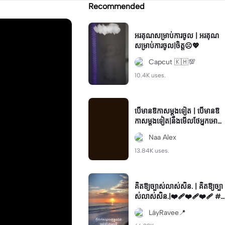
Recommended
អរគុណសម្រាប់ការចូល | អរគុណ
សម្រាប់ការចូល|ចិត្ត☹️💖
Capcut 🇰🇭💯
10.4K uses.
បើមានឱកាសម្ដងទៀត | បើមានឱ
កាសម្ដងទៀត|នឹងមើលថែអ្នកអោយ
ល្អជាងនេះ…
Naa Alex
13.84K uses.
គិតឱ្យច្បាស់លាស់សិន. | គិតឱ្យច្បា
ស់លាស់សិន.|❤️‍🩹❤️‍🩹❤️‍🩹 #v
iral#fyp#LYRIC
LáyRavee📍