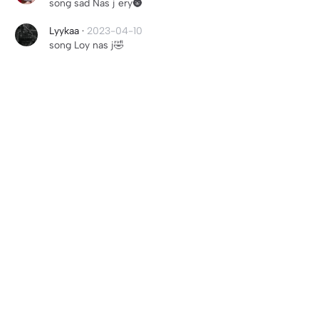
song sad Nas j ery🌚
Lyykaa
·
2023-04-10
song Loy nas j🤣