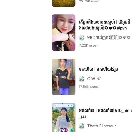
29.79K uses.
តើអូនដឹងទេថាបងស្នេហ៍ | តើអូនដឹ
ងទេថាបងស្នេហ៍|🌻❤️🌻#pvh
មម(កោះញែក)🇰🇭🌻💜🌻
7.22K uses.
មកហើយ | មកហើយ|2រូប
Øūñ Ñã
17.56K uses.
អត់លក់ទេ | អត់លក់ទេ|#fb_ninn
_jaa
Thath Dinosaur