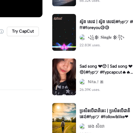
66.32K uses.
ស៑ូត សេដ | ស៑ូត សេដ|#fypツ⁠ #
ff#foreyou😥😥
Try CapCut
꧁𒆜 𝐒𝐢𝐧𝐠𝐥𝐞 𒆜꧂
22.83K uses.
Sad song 💔😔 | Sad song 💔
😔|#fypツ⁠ #fypcapcut🔥🔥
🔥
Nita..! 🎀
26.39K uses.
ប្រសិនបើជាតិនេះ | ប្រសិនបើជាតិ
នេះ|#fypツ⁠ #follow&like❤
ឆេង សិលា