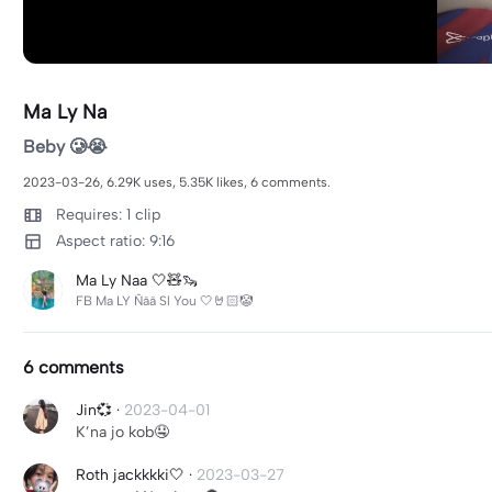
Ma Ly Na
Beby 🥲😭
2023-03-26, 6.29K uses, 5.35K likes, 6 comments.
Requires: 1 clip
Aspect ratio: 9:16
Ma Ly Naa 🤍🧸🦦
FB Ma LY Ñãã Sl You 🤍🤘🏻🤡
6 comments
Jin💞
·
2023-04-01
K’na jo kob🤤
Roth jackkkki🤍
·
2023-03-27