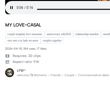
MY LOVE~CASAL
couple template love moments
anniversary edit2026
relationship timeline
month
otro mes a tu lado mi amor
couples together
2026-04-15, 184 uses, 17 likes.
Requires: 30 clips
Aspect ratio: 9:16
LPBᶻ⁷
welcome 🥰 Moments ✨ Friends ✨ Couple ✨ Commemorative dates