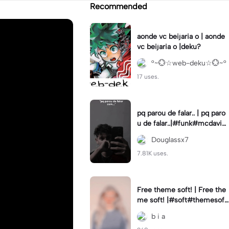
Recommended
aonde vc beijaria o | aonde
vc beijaria o |deku?
°~💮☆web-deku☆💮~°
17 uses.
pq parou de falar.. | pq paro
u de falar..|#funk#mcdavi#
indireta#fyp
Douglassx7
7.81K uses.
Free theme soft! | Free the
me soft! |#soft#themesoft
#freethemesoft#softcolori
b i a
ng