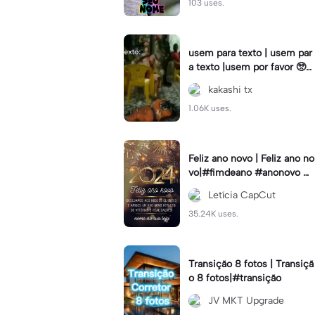
103 uses.
usem para texto | usem par
a texto |usem por favor 🥺#
fy#viral#usem#textoeditav
kakashi tx
el#anime
1.06K uses.
Feliz ano novo | Feliz ano no
vo|#fimdeano #anonovo #
statusdodia #loja #topcriad
Letícia CapCut
or
35.24K uses.
Transição 8 fotos | Transiçã
o 8 fotos|#transição
JV MKT Upgrade