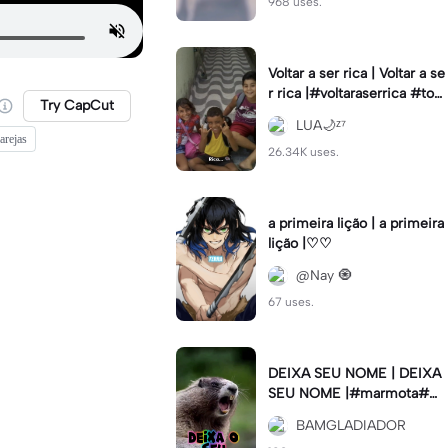
968 uses.
Voltar a ser rica | Voltar a se
r rica |#voltaraserrica #top
Try CapCut
criador #viral
LUA🌙ᶻ⁷
arejas
26.34K uses.
a primeira lição | a primeira
lição |♡♡
@Nay 🧿
67 uses.
DEIXA SEU NOME | DEIXA
SEU NOME |#marmota#m
eme#viral#
BAMGLADIADOR