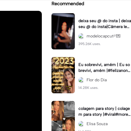
Recommended
deixa seu @ do insta | deixa
seu @ do insta|Câmera lent
a #fyp #viral #trend #fyp
modelocapcutᶻ⁷💌
ツ⁠
395.26K uses.
Eu sobrevivi, amém | Eu so
brevivi, amém |#felizanono
#feliz2023
Flor do Dia
14.28K uses.
colagem para story | colage
m para story |#viral#moren
a#instastory#colagemdefo
Elisa Souza
tos#insta