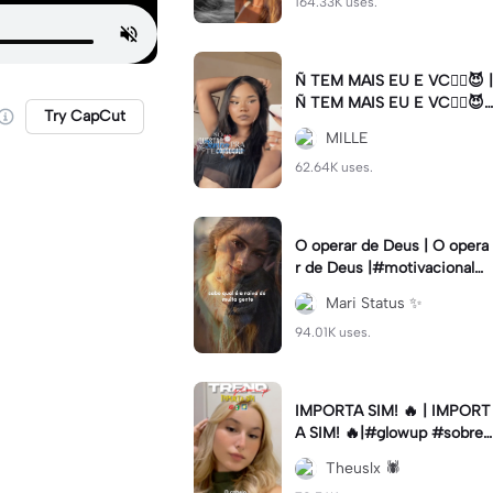
164.33K uses.
Ñ TEM MAIS EU E VC😮‍💨😈 |
Ñ TEM MAIS EU E VC😮‍💨😈|
Try CapCut
#naotemmaiseuevc #letras
MILLE
dinamica #slow
62.64K uses.
O operar de Deus | O opera
r de Deus |#motivacional#
deus#cristao#fe#viral
Mari Status ✨️
94.01K uses.
IMPORTA SIM! 🔥 | IMPORT
A SIM! 🔥|#glowup #sobre
mim #viralcut #importasi
Theuslx 🕷️
m ✨