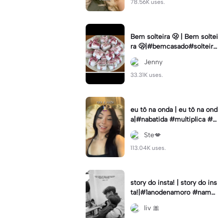
78.56K uses.
Bem solteira 🫢 | Bem soltei
ra 🫢|#bemcasado#solteira
#trendtiktok#i5#viral
Jenny
33.31K uses.
eu tô na onda | eu tô na ond
a|#nabatida #multiplica #e
feitos #efeitoscapcut #vira
Ste💋
lcut
113.04K uses.
story do insta! | story do ins
ta!|#1anodenamoro #namor
o #storynamorados
liv 🎀