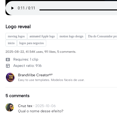
Logo reveal
moving logos
animated Apple logo
motion logo design
Dia do Consumidor pr
inicio
logos para negocios
2025-08-22, 41.54K uses, 911 likes, 5 comments.
Requires: 1 clip
Aspect ratio: 9:16
BrandVibe Creatorᵐ³
Easy to use templates. Modelos fáceis de usar.
5 comments
Cruz tex
·
2025-10-06
Qual o nome desse efeito?