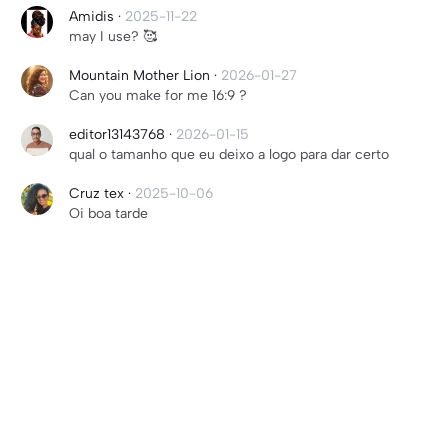
Amidis
·
2025-11-22
may I use? 🥰
Mountain Mother Lion
·
2026-01-27
Can you make for me 16:9 ?
editor13143768
·
2026-01-15
qual o tamanho que eu deixo a logo para dar certo
Cruz tex
·
2025-10-06
Oi boa tarde