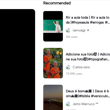
Recommended
Rir a aula toda | Rir a aula to
da |#hojeaaula #amigas #tr
endtikitok #melhoresamiga
iamvagz ✴︎
s
31K uses.
Adicione sua foto🤯 | Adicio
ne sua foto🤯|#tipografiano
va #status #tipografia
Carlos.seis
73.59K uses.
Deus é bom🙏🏼 | Deus é b
om🙏🏼|#biblia #versiculo
#cristao #agro #tipografia
Jeito Marruco ™️
#fy #fyp