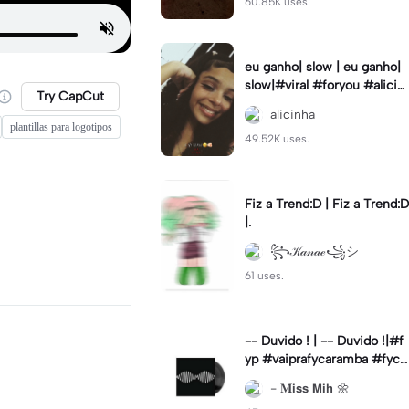
60.85K uses.
eu ganho| slow | eu ganho|
slow|#viral #foryou #alicin
Try CapCut
ha #cameralenta #slow
alicinha
plantillas para logotipos
49.52K uses.
Fiz a Trend:D | Fiz a Trend:D
|.
꧂𝒦𝒶𝓃𝒶ℯ꧁シ
61 uses.
-- Duvido ! | -- Duvido !|#f
yp #vaiprafycaramba #fyca
pcut #viral
- 𝐌𝗶𝘀𝘀 𝗠𝗶𝗵 🌼