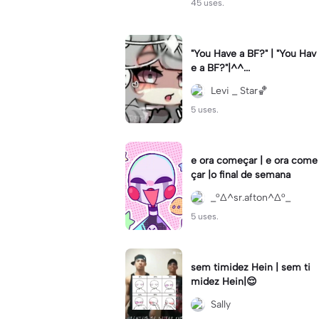
45 uses.
"You Have a BF?" | "You Hav
e a BF?"|^^...
Levi _ Star🏀
5 uses.
e ora começar | e ora come
çar |o final de semana
_°∆^sr.afton^∆°_
5 uses.
sem timidez Hein | sem ti
midez Hein|😌
Sally