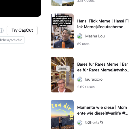
3.18K uses.
Hansi Flick Meme | Hansi Fl
ick Meme|#deutschemem
Try CapCut
es #fußball #meme #mem
Masha Lou
etiktok #witzigememes
liebesgeschichte
69 uses.
Bares für Rares Meme | Bar
es für Rares Meme|#tvsho
w #deutschememes #gree
lauraxoxo
nscreen #deutsch #germa
n
2.89K uses.
Momente wie diese | Mom
ente wie diese|#vanlife #o
utdoorliving #fyp
52hertz🌀