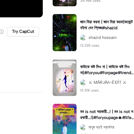
34.96K uses.
জান বিয়া করবা | জান বিয়া করবা|কমেন্টে
বইলা দেন প্লিজ#shazid
Try CapCut
shazid hossain
12.22K uses.
কাউকে কষ্ট দিও না | কাউকে কষ্ট দিও
না|#foryou#forpage#trendi
ng#vairal#vedio #followme
⚔️ MÄRJÄñ-ÈÐÌ† ⚔️
10.51K uses.
মন is not সরকারী...! | মন is not স
রকারী...!|#foryoupage🔥#lifeli
ntempale#foryou💗✨#viralt
মানুষ বড়ই স্বার্থপর
iktok🔥