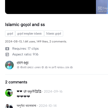
Islamic gojol and ss
gojol
gojol template islamic
Islamic gojol
2024-08-13, 1.6K uses, 149 likes, 2 comments.
Requires: 17 clips
Aspect ratio: 9:16
হাঁবঁশিঁ হুঁজুঁরঁ
👳 জীবনটা রাঙ্গাতে একজন 👳 👰 সৎ রমণী আমারও হোক 👰
2 comments
❤❤ দুষ্ট হুজুরনী🥰🥰
·
2024-09-16
❤️❤️❤️❤️
অপূর্ণতা ভালোবাসা
·
2024-10-14