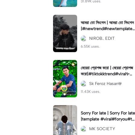
31.89K uses.
আমরা তো সিংগেল | আমরা তো সিংগেল
|#newtrend#newtemplate
#viral
NIROB.. EDIT
6.55K uses.
মেয়েরা প্রোপজ করো | মেয়েরা প্রোপজ
করো|#tiktokktrend#viral✨#f
ypcapcut🔥🔥🔥#furyou
Sk Feroz Hasan⛎
11.43K uses.
Sorry For late | Sorry For late
|template #viral#foryou#te
mplate#capcut#mksociety
MK SOCIETY