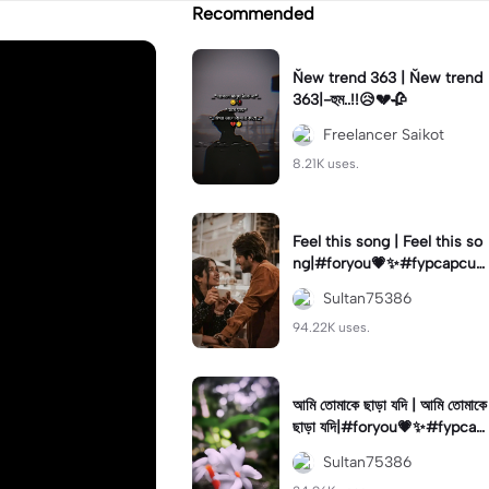
Recommended
Ňew trend 363 | Ňew trend
363|-হুম..!!😥💔🥀
Freelancer Saikot
8.21K uses.
Feel this song | Feel this so
ng|#foryou💗✨#fypcapcut
🔥🔥🔥#trendcapcut🔥
Sultan75386
94.22K uses.
আমি তোমাকে ছাড়া যদি | আমি তোমাকে
ছাড়া যদি|#foryou💗✨#fypcap
cut🔥🔥🔥#trendcapcut🔥
Sultan75386