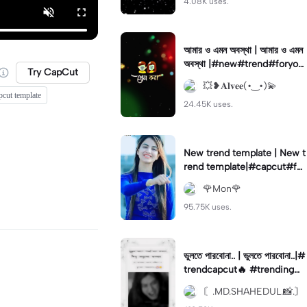
4.08K uses.
আমার ও এমন অবস্থা | আমার ও এমন
অবস্থা |#new#trend#foryou
Try CapCut
#fyp#fypage
💥❥𝐀𝐥𝐯𝐞𝐞(•‿•)💫
pcut template
24.45K uses.
New trend template | New t
rend template|#capcut#for
you#viral#tiktokktrend#tre
🌹Mon🌹
nding🔥
95.75K uses.
ভুলতে পারবোনা.. | ভুলতে পারবোনা..|#
trendcapcut🔥 #trending🔥
#fypツ⁠ #foryou💗✨#flypシ
〘.MD.SHAHEDUL.📸.〙