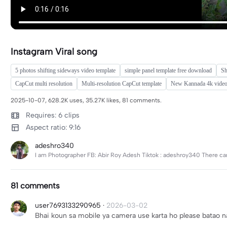
Instagram Viral song
5 photos shifting sideways video template
simple panel template free download
Sh
CapCut multi resolution
Multi-resolution CapCut template
New Kannada 4k video 
2025-10-07, 628.2K uses, 35.27K likes, 81 comments.
Requires: 6 clips
Aspect ratio: 9:16
adeshro340
I am Photographer FB: Abir Roy Adesh Tiktok : adeshroy340 There can
81 comments
user7693133290965
·
2026-03-02
Bhai koun sa mobile ya camera use karta ho please batao n