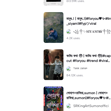
613.59K uses.
মানুষ..! | মানুষ..!|#foryou💗✨#l
_siyam1#fypツviral
꧁༒✨𝐒𝐈𝐘𝐀𝐌"📸༒
4.2K uses.
কষ্টের কথা 🥹 | কষ্টের কথা 🥹|#cap
cut #foryou #trend #viral
#status
ᵀᵃʳᵉᵏ ᶻᵃᵐᵃⁿ
84.12K uses.
সোহাগ+রাফিয়া,sumon | সোহাগ+
রাফিয়া,sumon|#foryou💗✨#f
oryoupage🔥#foryoupege#
SRKingArtSumonoffici
foryoutemplate#for