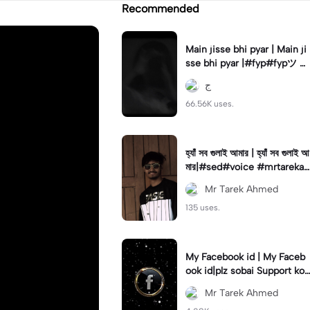
Recommended
Main jisse bhi pyar | Main ji
sse bhi pyar |#fyp#fypツ⁠ #
foryou#foryoupage🔥#viral
ج
66.56K uses.
হ্যাঁ সব গুলাই আমার | হ্যাঁ সব গুলাই আ
মার|#sed#voice #mrtarekah
med#viral#newtemplate😍
Mr Tarek Ahmed
135 uses.
My Facebook id | My Faceb
ook id|plz sobai Support kor
un#𝑆𝐴𝐷💔😓#viralcapcut🔥
Mr Tarek Ahmed
#tr