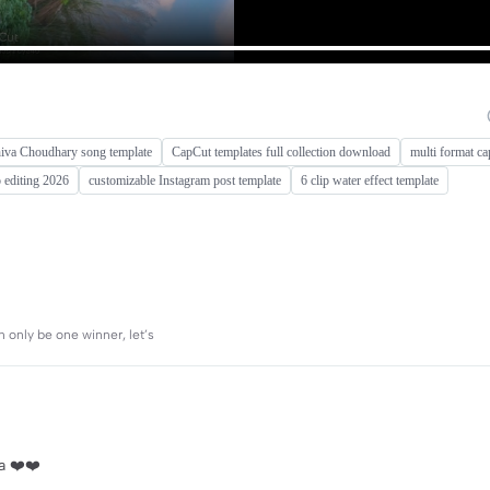
iva Choudhary song template
CapCut templates full collection download
multi format ca
editing 2026
customizable Instagram post template
6 clip water effect template
 only be one winner, let’s
a ❤️❤️