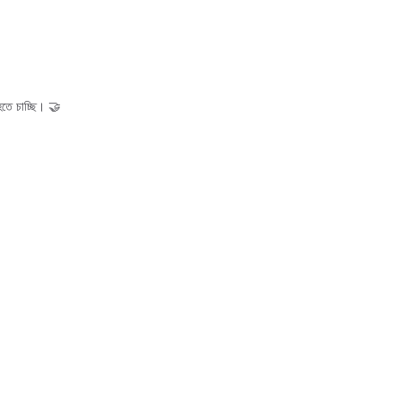
হতে চাচ্ছি। 🤝