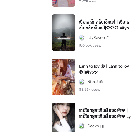
2.22K uses.
បើហត់សំរាកតិចសិនទៅ | បើហត់
សំរាកតិចសិនទៅ|🤍🤍🤍 #fyp
#goodbye2023 #lyric
LáyRavee📍
106.55K uses.
Lanh to lov 😩 | Lanh to lov
😩|#fypツ⁠
Nita..! 🎀
83.56K uses.
គេបំបែកអូនហើយនឹងបង😞💔 |
គេបំបែកអូនហើយនឹងបង😞💔|Ly
Dosko 🎀