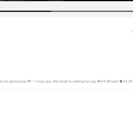
o ask my permission💬✅ I miss you, this heart is waiting for you 💋04.35 love 🫀04.25