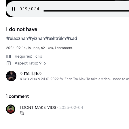
I do not have
#xiaozhan#yizhan#æhtràkh#sad
2024-02-14, 16 uses, 62 likes, 1 comment.
Requires: 1 clip
Aspect ratio: 9:16
♡︎𝐈'𝐌.||.𝐉𝐊♡︎
𝐗𝐈𝐀𝐎 𝐙𝐇𝐀𝐍 24.01.2022 fb: Zhan Tra Alex To take a video, I need t
1 comment
I DONT MAKE VIDS
·
2025-02-04
🥰