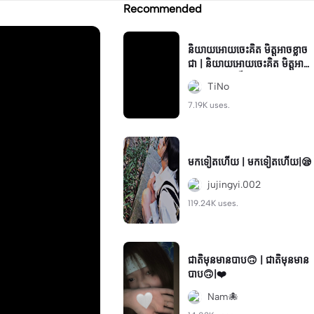
Recommended
និយាយអោយចេះគិត មិត្តអាចខ្លាច
ជា | និយាយអោយចេះគិត មិត្តអាច
ខ្លាចជា|សត្រូវក៏ថាបាន✌️🩴#follo
TiNo
w&like❤
7.19K uses.
មកទៀតហើយ | មកទៀតហើយ|😪
jujingyi.002
119.24K uses.
ជាតិមុនមានបាប🙃 | ជាតិមុនមាន
បាប🙃|❤️
Nam🐙