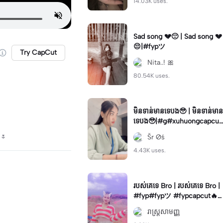
14.03K uses.
Sad song 💔😔 | Sad song 💔
😔|#fypツ⁠
Try CapCut
Nita..! 🎀
80.54K uses.
មិនទាន់មានទេបង🥹 | មិនទាន់មាន
ទេបង🥹|#g#xuhuongcapcut
❤✔❎🎬
 🌷
Šr Øś
4.43K uses.
របស់គេទេ Bro | របស់គេទេ Bro |
#fyp#fypツ⁠ #fypcapcut🔥
🔥🔥#gksad
រាស្រ្តសាមញ្ញ